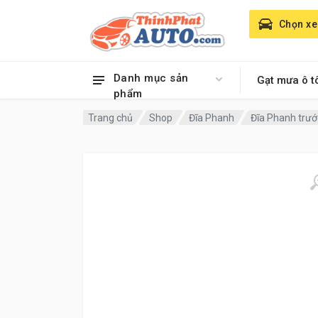
Chọn xe
Danh mục sản
Gạt mưa ô t
phẩm
Trang chủ
Shop
Đĩa Phanh
Đĩa Phanh trướ