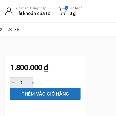
Xin chào, Đăng nhập
Giỏ hàng
0
Tài khoản của tôi
0
₫
ơ
Còi xe
1.800.000
₫
Đĩa Phanh trước Hyundai i10 1.0 1.2 2008 đến 2021 Bosch
THÊM VÀO GIỎ HÀNG