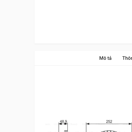
Mô tả
Thôn