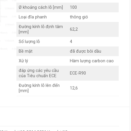
Ø khoảng cách lỗ [mm]
100
Loại đĩa phanh
thông gió
Đường kính lỗ định tâm
62,2
[mm]
Số lượng lỗ
4
Bề mặt
đã được bôi dầu
Xử lý
Hàm lượng carbon cao
đáp ứng các yêu cầu
ECE-R90
của Tiêu chuẩn ECE
Đường kính lỗ lên đến
12,6
[mm]