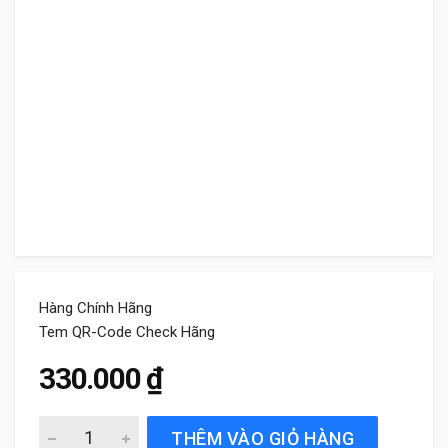
Hàng Chính Hãng
Tem QR-Code Check Hãng
330.000
₫
Gạt Mưa Sau Xe Kia Morning (2010 đến 2025) Bosch Rear
THÊM VÀO GIỎ HÀNG