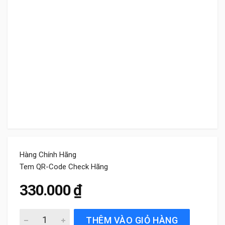
Hàng Chính Hãng
Tem QR-Code Check Hãng
330.000
₫
Gạt Mưa Sau Xe Lexus NX300 (2014 đến 2021) Bosch Rea
THÊM VÀO GIỎ HÀNG