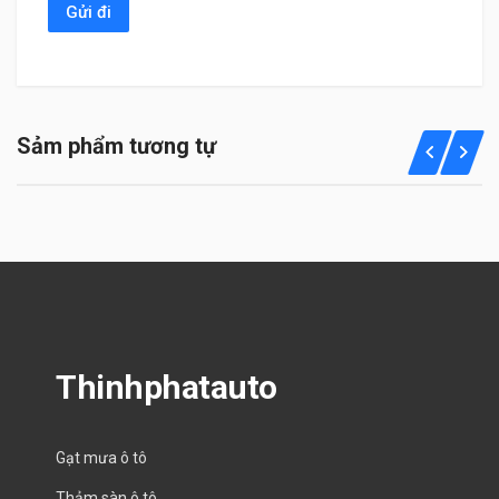
Sảm phẩm tương tự
Thinhphatauto
Gạt mưa ô tô
Thảm sàn ô tô