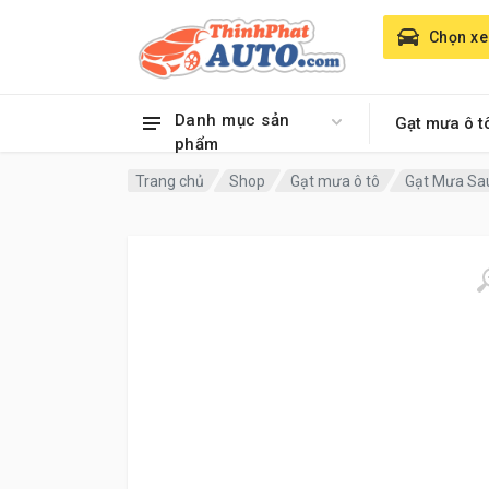
Chọn xe
Danh mục sản
Gạt mưa ô t
phẩm
Trang chủ
Shop
Gạt mưa ô tô
Gạt Mưa Sau