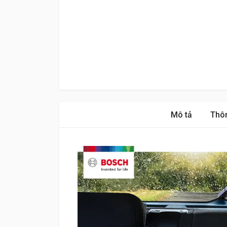
Mô tả
Thôn