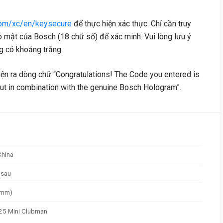
om/xc/en/keysecure
để thực hiện xác thực: Chỉ cần truy
o mật của Bosch (18 chữ số) để xác minh. Vui lòng lưu ý
g có khoảng trắng.
ện ra dòng chữ “Congratulations! The Code you entered is
d out in combination with the genuine Bosch Hologram”.
China
 sau
0mm)
5 Mini Clubman