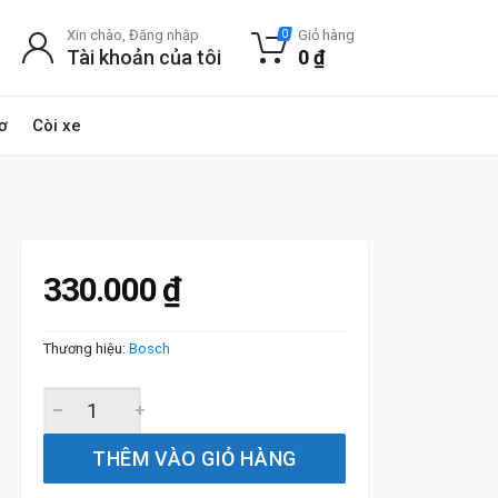
Xin chào, Đăng nhập
Giỏ hàng
0
Tài khoản của tôi
0
₫
ơ
Còi xe
330.000
₫
Thương hiệu:
Bosch
Gạt Mưa Sau Xe Mini Clubman (2015 đến 2025) Bosch Rea
THÊM VÀO GIỎ HÀNG