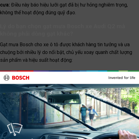
cưa:
Điều này báo hiệu lưỡi gạt đã bị hư hỏng nghiêm trọng,
không thể hoạt động đúng quỹ đạo.
Lý do bạn chọn gạt mưa Bosch xe Audi Q2 mà
không phải dòng gạt khác?
Gạt mưa Bosch cho xe ô tô được khách hàng tin tưởng và ưa
chuộng bởi nhiều lý do nổi bật, chủ yếu xoay quanh chất lượng
sản phẩm và hiệu suất hoạt động: