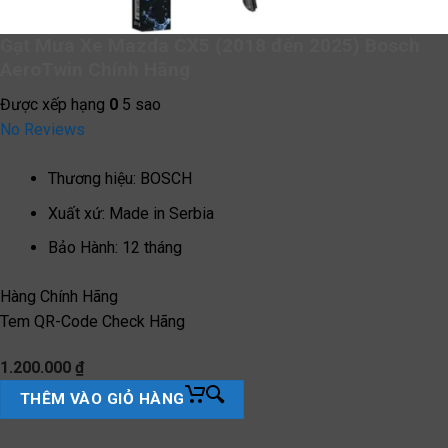
Gạt Mưa Xe Mazda CX5 (2018 đến 2025) Bosch
AeroTwin Chính Hãng
Được xếp hạng
0
5 sao
No Reviews
Thương hiệu
:
BOSCH
Xuất xứ
:
Made in Serbia
Bảo Hành
:
12 tháng
Hàng Chính Hãng
Tem QR-Code Check Hãng
1.200.000
₫
THÊM VÀO GIỎ HÀNG