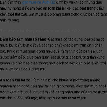
Bạn cần thay
gạt mưa xe Audi Q2
định kỳ và khi có những dấu
hiệu hư hỏng để đảm bảo an toàn khi lái xe, đặc biệt trong điều
kiện thời tiết xấu. Gạt mưa là bộ phận quan trọng giúp bạn có tầm
nhìn rõ ràng.
Tại sao cần thay gạt mưa xe Audi Q2?
Đảm bảo tầm nhìn rõ ràng:
Gạt mưa có tác dụng loại bỏ nước
mưa, bụi bẩn, bùn đất và các tạp chất khác bám trên kính chắn
gió. Khi gạt mưa hoạt động hiệu quả, tầm nhìn của bạn sẽ luôn
được đảm bảo, giúp bạn quan sát đường, các phương tiện xung
quanh và biển báo giao thông một cách rõ nét, đặc biệt là khi trời
mưa lớn hoặc có sương mù.
An toàn khi lái xe:
Tầm nhìn bị che khuất là một trong những
nguyên nhân hàng đầu gây tai nạn giao thông. Việc gạt mưa hoạt
động kém hiệu quả làm giảm khả năng phản ứng của tài xế trước
các tình huống bất ngờ, tăng nguy cơ xảy ra va chạm.