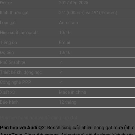
Đời xe
2017 đến 2025
Kích thước gạt
24″ (600mm) và 19″ (475mm)
Loại gạt
AeroTwin
Hiệu suất làm sạch
10/10
Tiếng ồn
Êm ái
Độ bền
10/10
Phủ Graphite
✓
Thiết kế khí động học
✓
Công nghệ P.P.P
✓
Xuất xứ
Made in china
Bảo hành
12 tháng
Phù hợp hoàn hảo và dễ dàng lắp đặt
Phù hợp với Audi Q2:
Bosch cung cấp nhiều dòng gạt mưa (như