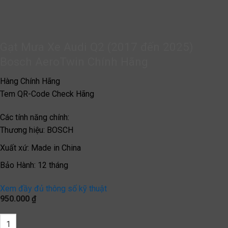
Gạt Mưa Xe Audi Q2 (2017 đến 2025)
Bosch AeroTwin Chính Hãng
Hàng Chính Hãng
Tem QR-Code Check Hãng
Các tính năng chính:
Thương hiệu
:
BOSCH
Xuất xứ
:
Made in China
Bảo Hành
:
12 tháng
Xem đầy đủ thông số kỹ thuật
950.000
₫
Gạt Mưa Xe Audi Q2 (2017 đến 2025) Bosch AeroTwin Chính Hãng