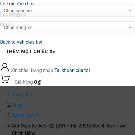
Lọc gió điều hòa
Lọc động cơ
Còi xe
Back to vehicles list
THÊM MỘT CHIẾC XE
Xin chào, Đăng nhập
Tài khoản của tôi
0
Giỏ hàng
0
₫
Trang chủ
Shop
Gạt mưa ô tô
Gạt Mưa Xe Audi Q2 (2017 đến 2025) Bosch AeroTwin
Chính Hãng