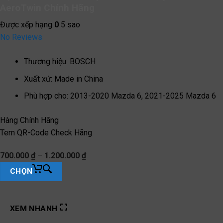
AeroTwin Chính Hãng
Được xếp hạng
0
5 sao
No Reviews
Thương hiệu
:
BOSCH
Xuất xứ
:
Made in China
Phù hợp cho
:
2013-2020 Mazda 6, 2021-2025 Mazda 6
Hàng Chính Hãng
Tem QR-Code Check Hãng
Khoảng
700.000
₫
–
1.200.000
₫
giá:
Sản
từ
CHỌN
700.000 ₫
phẩm
đến
này
1.200.000 ₫
có
XEM NHANH
nhiều