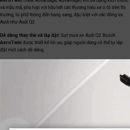
AeroTwin
, Clear Advantage, Advantage) với đa dạng kích thước
và mẫu mã, phù hợp với hầu hết các thương hiệu xe ô tô trên thị
trường, từ phổ thông đến hạng sang, đặc biệt với các dòng xe
Audi như Audi Q2
Dễ dàng thay thế và lắp đặt:
Gạt mưa xe Audi Q2 Bosch
AeroTwin
được thiết kế tối ưu, giúp người dùng có thể tự lắp
đặt một cách dễ dàng.