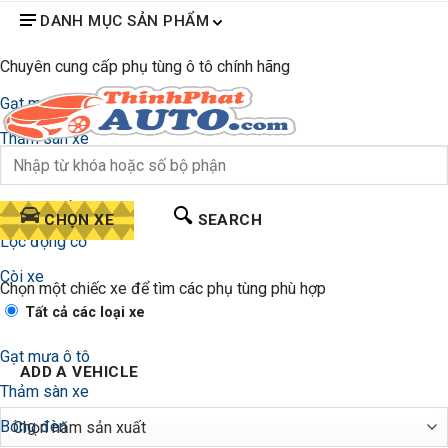
DANH MỤC SẢN PHẨM
Chuyên cung cấp phụ tùng ô tô chính hãng
Gạt mưa ô tô
Thảm sàn xe
Bóng đèn
Lọc gió điều hòa
CHỌN XE
SEARCH
Lọc động cơ
Còi xe
Chọn một chiếc xe để tìm các phụ tùng phù hợp
Tất cả các loại xe
Gạt mưa ô tô
ADD A VEHICLE
Thảm sàn xe
Bóng đèn