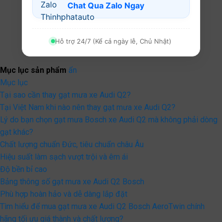
Chat Qua Zalo Ngay
Hỗ trợ 24/7 (Kể cả ngày lễ, Chủ Nhật)
Mục lục sản phẩm
ẩn
Mục lục
Tại sao cần thay gạt mưa xe Audi Q2?
Tại Việt Nam khi nào nên thay gạt mưa xe Audi Q2?
Lý do bạn chọn gạt mưa Bosch xe Audi Q2 mà không phải dòng
gạt khác?
Chất lượng chuẩn Đức, tiêu chuẩn châu Âu
Hiệu suất làm sạch vượt trội và êm ái
Độ bền bỉ cao
Bảng thông số gạt mưa xe Audi Q2 Bosch
Phù hợp hoàn hảo và dễ dàng lắp đặt
Tìm hiểu để mua gạt mưa xe Audi Q2 Bosch AeroTwin chính
hãng tối ưu giá thành và chất lượng?