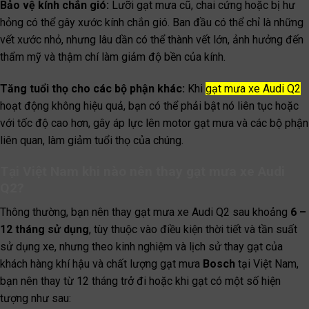
Bảo vệ kính chắn gió:
Lưỡi gạt mưa cũ, chai cứng hoặc bị hư
hỏng có thể gây xước kính chắn gió. Ban đầu có thể chỉ là những
vết xước nhỏ, nhưng lâu dần có thể thành vết lớn, ảnh hưởng đến
thẩm mỹ và thậm chí làm giảm độ bền của kính.
Tăng tuổi thọ cho các bộ phận khác:
Khi
gạt mưa xe Audi Q2
hoạt động không hiệu quả, bạn có thể phải bật nó liên tục hoặc
với tốc độ cao hơn, gây áp lực lên motor gạt mưa và các bộ phận
liên quan, làm giảm tuổi thọ của chúng.
Tại Việt Nam khi nào nên thay gạt mưa xe Audi
Q2?
Thông thường, bạn nên thay gạt mưa xe Audi Q2 sau khoảng
6 –
12 tháng sử dụng
, tùy thuộc vào điều kiện thời tiết và tần suất
sử dụng xe, nhưng theo kinh nghiệm và lịch sử thay gạt của
khách hàng khí hậu và chất lượng gạt mưa
Bosch
tại Việt Nam,
bạn nên thay từ 12 tháng trở đi hoặc khi gạt có một số hiện
tượng như sau: