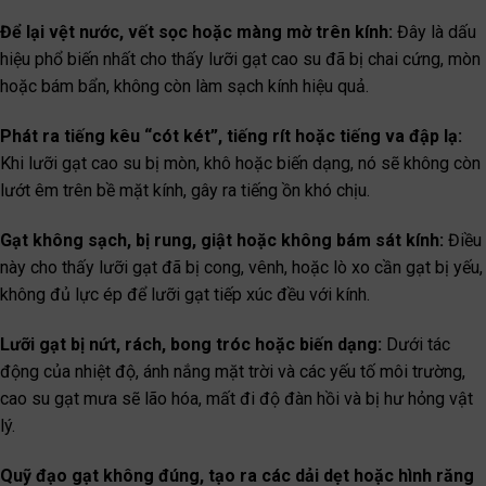
Để lại vệt nước, vết sọc hoặc màng mờ trên kính:
Đây là dấu
hiệu phổ biến nhất cho thấy lưỡi gạt cao su đã bị chai cứng, mòn
hoặc bám bẩn, không còn làm sạch kính hiệu quả.
Phát ra tiếng kêu “cót két”, tiếng rít hoặc tiếng va đập lạ:
Khi lưỡi gạt cao su bị mòn, khô hoặc biến dạng, nó sẽ không còn
lướt êm trên bề mặt kính, gây ra tiếng ồn khó chịu.
Gạt không sạch, bị rung, giật hoặc không bám sát kính:
Điều
này cho thấy lưỡi gạt đã bị cong, vênh, hoặc lò xo cần gạt bị yếu,
không đủ lực ép để lưỡi gạt tiếp xúc đều với kính.
Lưỡi gạt bị nứt, rách, bong tróc hoặc biến dạng:
Dưới tác
động của nhiệt độ, ánh nắng mặt trời và các yếu tố môi trường,
cao su gạt mưa sẽ lão hóa, mất đi độ đàn hồi và bị hư hỏng vật
lý.
Quỹ đạo gạt không đúng, tạo ra các dải dẹt hoặc hình răng