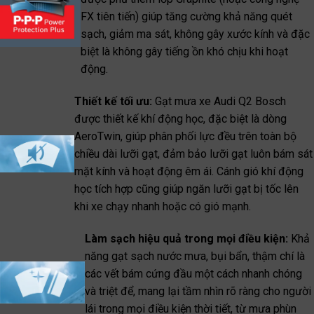
FX tiên tiến) giúp tăng cường khả năng quét
sạch, giảm ma sát, không gây xước kính và đặc
biệt là không gây tiếng ồn khó chịu khi hoạt
động.
Thiết kế tối ưu:
Gạt mưa xe Audi Q2 Bosch
được thiết kế khí động học, đặc biệt là dòng
AeroTwin, giúp phân phối lực đều trên toàn bộ
chiều dài lưỡi gạt, đảm bảo lưỡi gạt luôn bám sát
mặt kính và hoạt động êm ái. Cánh gió khí động
học tích hợp cũng giúp ngăn lưỡi gạt bị tốc lên
khi xe chạy nhanh hoặc có gió mạnh.
Làm sạch hiệu quả trong mọi điều kiện:
Khả
năng gạt sạch nước mưa, bụi bẩn, thậm chí là
các vết bám cứng đầu một cách nhanh chóng
và triệt để, mang lại tầm nhìn rõ ràng cho người
lái trong mọi điều kiện thời tiết, từ mưa phùn