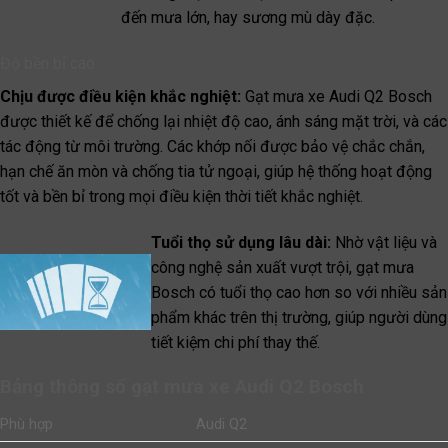
đến mưa lớn, hay sương mù dày đặc.
Độ bền bỉ cao
Chịu được điều kiện khắc nghiệt:
Gạt mưa xe Audi Q2 Bosch
được thiết kế để chống lại nhiệt độ cao, ánh sáng mặt trời, và các
tác động từ môi trường. Các khớp nối được bảo vệ chắc chắn,
hạn chế ăn mòn và chống tia tử ngoại, giúp hệ thống hoạt động
tốt và bền bỉ trong mọi điều kiện thời tiết khắc nghiệt.
Tuổi thọ sử dụng lâu dài:
Nhờ vật liệu và
công nghệ sản xuất vượt trội, gạt mưa
Bosch có tuổi thọ cao hơn so với nhiều sản
phẩm khác trên thị trường, giúp người dùng
tiết kiệm chi phí thay thế.
Bảng thông số gạt mưa xe Audi Q2 Bosch
Phù hợp
Audi Q2