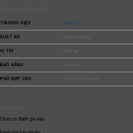
Thông số kỹ thuật
THƯƠNG HIỆU
BOSCH
XUẤT XỨ
Made in China
VỊ TRÍ
Kính lái
BẢO HÀNH
12 tháng
PHÙ HỢP CHO
2017-2025 Audi Q2
Đánh giá
Chưa có đánh giá nào.
Đánh Giá Sản Phẩm