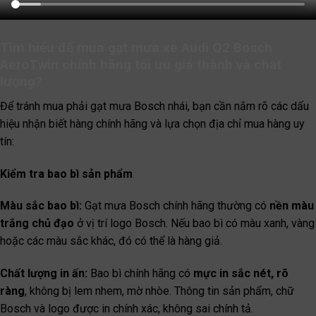
Tìm hiểu để mua gạt mưa xe Audi Q2 Bosch
AeroTwin chính hãng tối ưu giá thành và chất
lượng?
Để tránh mua phải gạt mưa Bosch nhái, bạn cần nắm rõ các dấu
hiệu nhận biết hàng chính hãng và lựa chọn địa chỉ mua hàng uy
tín:
Kiểm tra bao bì sản phẩm
Màu sắc bao bì:
Gạt mưa Bosch chính hãng thường có
nền màu
trắng chủ đạo
ở vị trí logo Bosch. Nếu bao bì có màu xanh, vàng
hoặc các màu sắc khác, đó có thể là hàng giả.
Chất lượng in ấn:
Bao bì chính hãng có
mực in sắc nét, rõ
ràng
, không bị lem nhem, mờ nhòe. Thông tin sản phẩm, chữ
Bosch và logo được in chính xác, không sai chính tả.