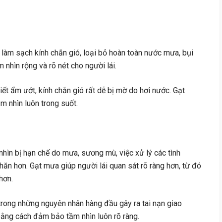
làm sạch kính chắn gió, loại bỏ hoàn toàn nước mưa, bụi
 nhìn rộng và rõ nét cho người lái.
tiết ẩm ướt, kính chắn gió rất dễ bị mờ do hơi nước. Gạt
m nhìn luôn trong suốt.
hìn bị hạn chế do mưa, sương mù, việc xử lý các tình
ăn hơn. Gạt mưa giúp người lái quan sát rõ ràng hơn, từ đó
hơn.
rong những nguyên nhân hàng đầu gây ra tai nạn giao
 bằng cách đảm bảo tầm nhìn luôn rõ ràng.