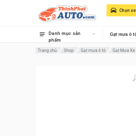
Chọn xe
Danh mục sản
Gạt mưa ô t
phẩm
Trang chủ
Shop
Gạt mưa ô tô
Gạt Mưa Xe 