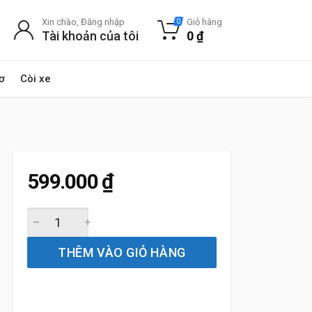
Xin chào, Đăng nhập
Giỏ hàng
0
Tài khoản của tôi
0
₫
ơ
Còi xe
599.000
₫
Gạt Mưa Xe BMW 420i (2013 đến 2020) Silicone Chính Hã
THÊM VÀO GIỎ HÀNG