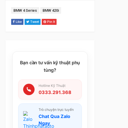
Tags:
BMW 4 Series
BMW 420i
Like
Tweet
Pin It
Bạn cần tư vấn kỹ thuật phụ
tùng?
Hotline Kỹ Thuật
0333.291.368
Trò chuyện trực tuyến
Chat Qua Zalo
Ngay