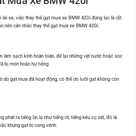
ạt Mưa Xe BMW 420i
 lái xe, việc thay thế gạt mưa xe BMW 420i đúng lúc là rất
ạn nên cân nhắc thay thế gạt mưa xe BMW 420i:
òn làm sạch kính hoàn toàn, để lại những vệt nước hoặc sọc
 đã bị mòn hoặc hư hỏng.
mờ dù gạt mưa đã hoạt động, có thể do lưỡi gạt không còn
g phát ra tiếng ồn lạ như tiếng rít, tiếng kêu cọ xát, đó là
hoặc khung gạt bị cong vênh.