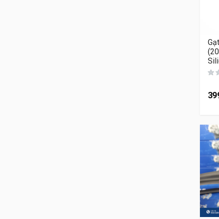
Gạ
(2
Sil
39