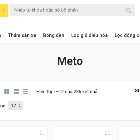
ô
Thảm sàn xe
Bóng đèn
Lọc gió điều hòa
Lọc động c
Meto
Sh
Hiển thị 1–12 của 286 kết quả
ow