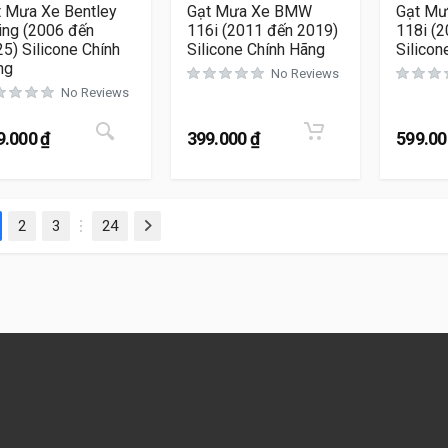
t Mưa Xe Bentley
Gạt Mưa Xe BMW
Gạt M
ing (2006 đến
116i (2011 đến 2019)
118i (
5) Silicone Chính
Silicone Chính Hãng
Silicon
ng
No Reviews
No Reviews
đánh giá
Sản phẩm này có nhiều biến thể. Các tùy chọ
9.000
₫
399.000
₫
599.0
2
3
24
Next
…