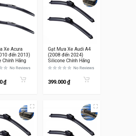
a Xe Acura
Gạt Mưa Xe Audi A4
010 đến 2013)
(2008 đến 2024)
e Chính Hãng
Silicone Chính Hãng
No Reviews
No Reviews
n có thể được chọn trên trang sản phẩm
ó nhiều biến thể. Các tùy chọn có thể được chọn trên trang sản
00
₫
399.000
₫