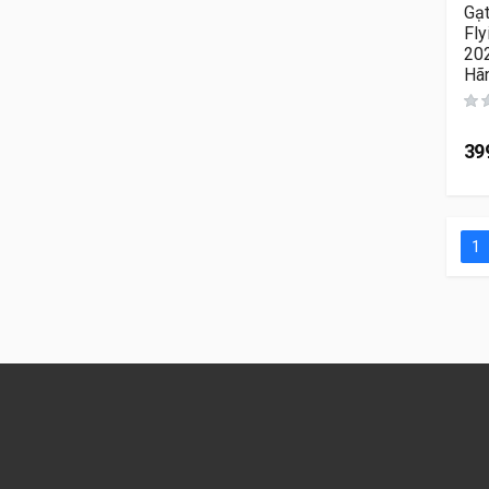
Gạ
Fly
202
Hã
39
1