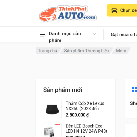
Chọn xe
Danh mục sản
Gạt mưa ô t
phẩm
Trang chủ
Sản phẩm Thương hiệu
Meto
Sản phẩm mới
Sh
Thảm Cốp Xe Lexus
NX350 (2023 đến
2026) Thương hiệu
2.800.000
₫
3W Chính Hãng
Đèn LED Bosch Eco
LED H4 12V 24W P43t