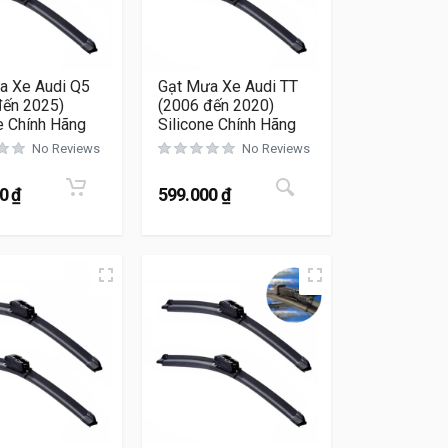
a Xe Audi Q5
Gạt Mưa Xe Audi TT
đến 2025)
(2006 đến 2020)
e Chính Hãng
Silicone Chính Hãng
No Reviews
No Reviews
Sản phẩm này có nh
00
₫
599.000
₫