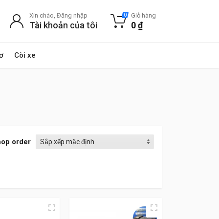
Xin chào, Đăng nhập
Giỏ hàng
0
Tài khoản của tôi
0
₫
ơ
Còi xe
op order