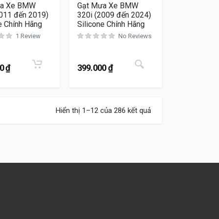
ưa Xe BMW
Gạt Mưa Xe BMW
2011 đến 2019)
320i (2009 đến 2024)
e Chính Hãng
Silicone Chính Hãng
1 Review
No Reviews
n có thể được chọn trên trang sản phẩm
Sản phẩm này có nh
00
₫
399.000
₫
Hiển thị 1–12 của 286 kết quả