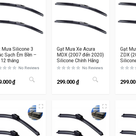
 Mưa Silicone 3
Gạt Mưa Xe Acura
Gạt Mư
úc Sạch Êm Bền –
MDX (2007 đến 2020)
ZDX (2
 12 tháng
Silicone Chính Hãng
Silicon
No Reviews
No Reviews
Sản phẩm này có nhiều biến thể. Các tùy chọ
Sản phẩm này c
9.000
₫
299.000
₫
299.0