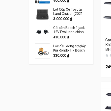
900.000
₫
Lót Cốp Xe Toyota
Land Cruiser (2021
đến 2026) Thương
3.000.000
₫
Hiệu 3W Chính Hãng
Còi sên Bosch 1 jack
12V Evolution chính
hãng
430.000
₫
Gạt
Kh
Lọc dầu động cơ giấy
BH
Kia Rondo 1.7 Bosch
330.000
₫
24