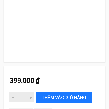
399.000
₫
Gạt Mưa Xe BMW 520i (2010-2017) Silicone Chính Hãng q
THÊM VÀO GIỎ HÀNG