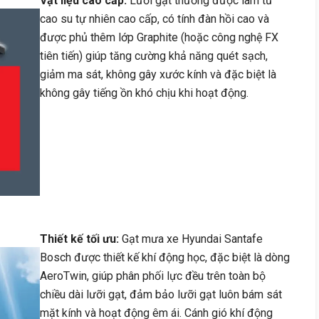
Vật liệu cao cấp:
Lưỡi gạt thường được làm từ
cao su tự nhiên cao cấp, có tính đàn hồi cao và
được phủ thêm lớp Graphite (hoặc công nghệ FX
tiên tiến) giúp tăng cường khả năng quét sạch,
giảm ma sát, không gây xước kính và đặc biệt là
không gây tiếng ồn khó chịu khi hoạt động.
Thiết kế tối ưu:
Gạt mưa xe Hyundai Santafe
Bosch được thiết kế khí động học, đặc biệt là dòng
AeroTwin, giúp phân phối lực đều trên toàn bộ
chiều dài lưỡi gạt, đảm bảo lưỡi gạt luôn bám sát
mặt kính và hoạt động êm ái. Cánh gió khí động