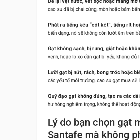
Để lại vệt nước, vết sọc hoặc màng mờ t
cao su đã bị chai cứng, mòn hoặc bám bẩn,
Phát ra tiếng kêu “cót két”, tiếng rít ho
biến dạng, nó sẽ không còn lướt êm trên bề 
Gạt không sạch, bị rung, giật hoặc khô
vênh, hoặc lò xo cần gạt bị yếu, không đủ l
Lưỡi gạt bị nứt, rách, bong tróc hoặc bi
các yếu tố môi trường, cao su gạt mưa sẽ l
Quỹ đạo gạt không đúng, tạo ra các dải
hư hỏng nghiêm trọng, không thể hoạt độn
Lý do bạn chọn gạt 
Santafe mà không ph