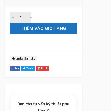
Gạt Mưa Xe Hyundai Santafe (2013 đến 2025) Bosch Aero
THÊM VÀO GIỎ HÀNG
Tag:
Hyundai Santafe
Like
Tweet
Pin It
Bạn cần tư vấn kỹ thuật phụ
tùng?