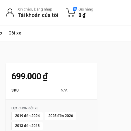
Xin chào, Đăng nhập
Giỏ hàng
0
Tài khoản của tôi
0
₫
ơ
Còi xe
699.000
₫
SKU
N/A
LỰA CHỌN ĐỜI XE
2019 đến 2024
2025 đến 2026
2013 đến 2018