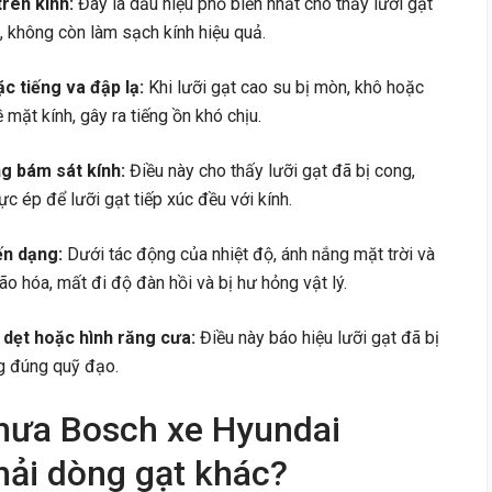
rên kính:
Đây là dấu hiệu phổ biến nhất cho thấy lưỡi gạt
 không còn làm sạch kính hiệu quả.
ặc tiếng va đập lạ:
Khi lưỡi gạt cao su bị mòn, khô hoặc
mặt kính, gây ra tiếng ồn khó chịu.
ng bám sát kính:
Điều này cho thấy lưỡi gạt đã bị cong,
ực ép để lưỡi gạt tiếp xúc đều với kính.
ến dạng:
Dưới tác động của nhiệt độ, ánh nắng mặt trời và
ão hóa, mất đi độ đàn hồi và bị hư hỏng vật lý.
 dẹt hoặc hình răng cưa:
Điều này báo hiệu lưỡi gạt đã bị
g đúng quỹ đạo.
mưa Bosch xe Hyundai
ải dòng gạt khác?