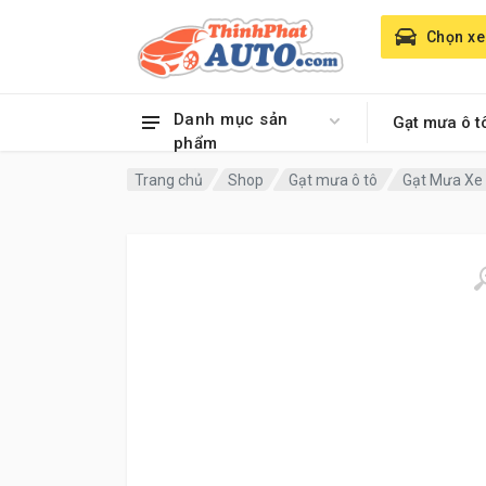
Chọn xe
Danh mục sản
Gạt mưa ô t
phẩm
Trang chủ
Shop
Gạt mưa ô tô
Gạt Mưa Xe 