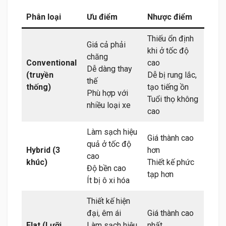
Phân loại
Ưu điểm
Nhược điểm
Thiếu ổn định
Giá cả phải
khi ở tốc độ
chăng
Conventional
cao
Dễ dàng thay
(truyền
Dễ bị rung lắc,
thế
thống)
tạo tiếng ồn
Phù hợp với
Tuổi thọ không
nhiều loại xe
cao
Làm sạch hiệu
Giá thành cao
quả ở tốc độ
Hybrid (3
hơn
cao
khúc)
Thiết kế phức
Độ bền cao
tạp hơn
Ít bị ô xi hóa
Thiết kế hiện
đại, êm ái
Giá thành cao
Flat (Lưỡi
Làm sạch hiệu
nhất