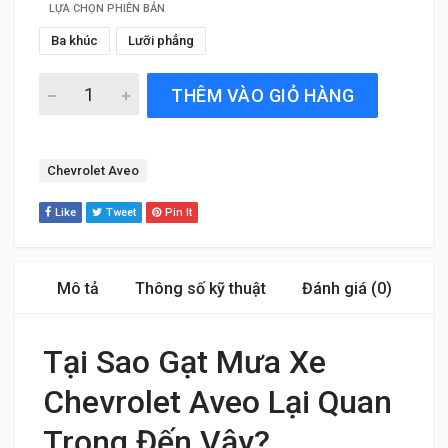
LỰA CHỌN PHIÊN BẢN
Ba khúc
Lưỡi phẳng
Gạt Mưa Xe Chevrolet Aveo (2011 đến 2018) Silicone Chí
THÊM VÀO GIỎ HÀNG
Tag:
Chevrolet Aveo
Like
Tweet
Pin It
Mô tả
Thông số kỹ thuật
Đánh giá (0)
Tại Sao Gạt Mưa Xe
Chevrolet Aveo Lại Quan
Trọng Đến Vậy?