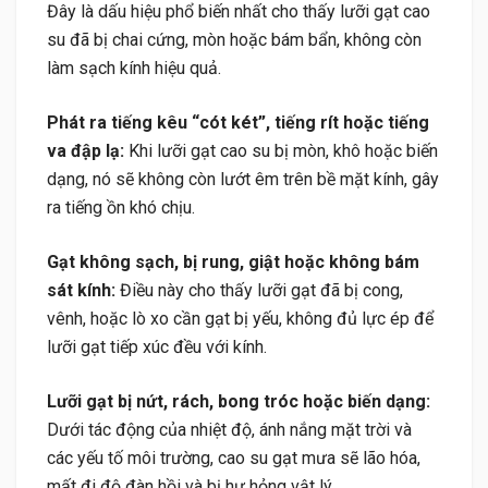
Đây là dấu hiệu phổ biến nhất cho thấy lưỡi gạt cao
su đã bị chai cứng, mòn hoặc bám bẩn, không còn
làm sạch kính hiệu quả.
Phát ra tiếng kêu “cót két”, tiếng rít hoặc tiếng
va đập lạ:
Khi lưỡi gạt cao su bị mòn, khô hoặc biến
dạng, nó sẽ không còn lướt êm trên bề mặt kính, gây
ra tiếng ồn khó chịu.
Gạt không sạch, bị rung, giật hoặc không bám
sát kính:
Điều này cho thấy lưỡi gạt đã bị cong,
vênh, hoặc lò xo cần gạt bị yếu, không đủ lực ép để
lưỡi gạt tiếp xúc đều với kính.
Lưỡi gạt bị nứt, rách, bong tróc hoặc biến dạng:
Dưới tác động của nhiệt độ, ánh nắng mặt trời và
các yếu tố môi trường, cao su gạt mưa sẽ lão hóa,
mất đi độ đàn hồi và bị hư hỏng vật lý.