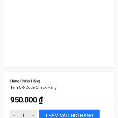
Hàng Chính Hãng
Tem QR-Code Check Hãng
950.000
₫
Gạt Mưa Xe Ford Explorer (2016 đến 2025) Bosch AeroTw
THÊM VÀO GIỎ HÀNG