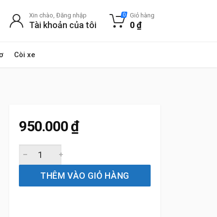
Xin chào, Đăng nhập
Giỏ hàng
0
Tài khoản của tôi
0
₫
ơ
Còi xe
950.000
₫
Gạt Mưa Xe Ford Territory (2020 đến 2025) Bosch AeroTw
THÊM VÀO GIỎ HÀNG