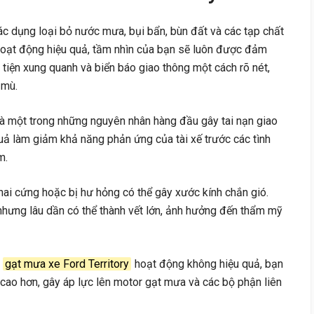
c dụng loại bỏ nước mưa, bụi bẩn, bùn đất và các tạp chất
hoạt động hiệu quả, tầm nhìn của bạn sẽ luôn được đảm
tiện xung quanh và biển báo giao thông một cách rõ nét,
 mù.
là một trong những nguyên nhân hàng đầu gây tai nạn giao
ả làm giảm khả năng phản ứng của tài xế trước các tình
m.
ai cứng hoặc bị hư hỏng có thể gây xước kính chắn gió.
 nhưng lâu dần có thể thành vết lớn, ảnh hưởng đến thẩm mỹ
i
gạt mưa xe Ford Territory
hoạt động không hiệu quả, bạn
ộ cao hơn, gây áp lực lên motor gạt mưa và các bộ phận liên