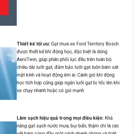
Thiết kế tối ưu:
Gạt mưa xe Ford Territory Bosch
được thiết kế khí động học, đặc biệt là dòng
AeroTwin, giúp phân phối lực đều trên toàn bộ
chiều dài lưỡi gạt, đảm bảo lưỡi gạt luôn bám sát
mặt kính và hoạt động êm ái. Cánh gió khí động
học tích hợp cũng giúp ngăn lưỡi gạt bị tốc lên khi
xe chạy nhanh hoặc có gió mạnh.
Làm sạch hiệu quả trong mọi điều kiện:
Khả
năng gạt sạch nước mưa, bụi bẩn, thậm chí là các
vết bám cứng đầu một cách nhanh chóng và triệt