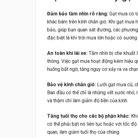
Đảm bảo tầm nhìn rõ ràng:
Gạt mưa có tá
khác bám trên kính chắn gió. Khi gạt mưa 
bảo, giúp bạn quan sát đường, các phương 
đặc biệt là khi trời mưa lớn hoặc có sương
An toàn khi lái xe:
Tầm nhìn bị che khuất 
thông. Việc gạt mưa hoạt động kém hiệu qu
huống bất ngờ, tăng nguy cơ xảy ra va chạ
Bảo vệ kính chắn gió:
Lưỡi gạt mưa cũ, ch
Ban đầu có thể chỉ là những vết xước nhỏ,
và thậm chí làm giảm độ bền của kính.
Tăng tuổi thọ cho các bộ phận khác:
Kh
có thể phải bật nó liên tục hoặc với tốc đ
quan, làm giảm tuổi thọ của chúng.