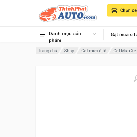
Chọn xe
Danh mục sản
Gạt mưa ô t
phẩm
Trang chủ
Shop
Gạt mưa ô tô
Gạt Mưa Xe 