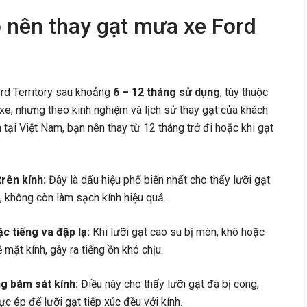
o nên thay gạt mưa xe Ford
rd Territory sau khoảng
6 – 12 tháng sử dụng
, tùy thuộc
 xe, nhưng theo kinh nghiệm và lịch sử thay gạt của khách
h
tại Việt Nam, bạn nên thay từ 12 tháng trở đi hoặc khi gạt
rên kính:
Đây là dấu hiệu phổ biến nhất cho thấy lưỡi gạt
 không còn làm sạch kính hiệu quả.
ặc tiếng va đập lạ:
Khi lưỡi gạt cao su bị mòn, khô hoặc
mặt kính, gây ra tiếng ồn khó chịu.
ng bám sát kính:
Điều này cho thấy lưỡi gạt đã bị cong,
ực ép để lưỡi gạt tiếp xúc đều với kính.