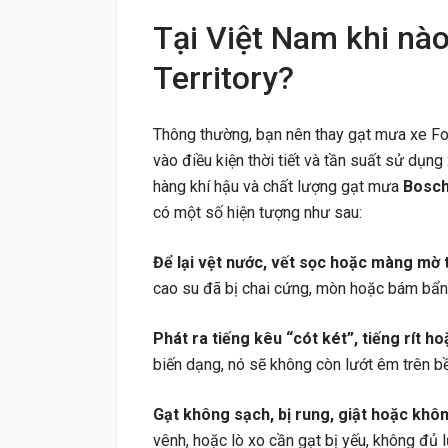
Tại Việt Nam khi nà
Territory?
Thông thường, bạn nên thay gạt mưa xe Fo
vào điều kiện thời tiết và tần suất sử dụng
hàng khí hậu và chất lượng gạt mưa
Bosc
có một số hiện tượng như sau:
Để lại vệt nước, vết sọc hoặc màng mờ t
cao su đã bị chai cứng, mòn hoặc bám bẩn,
Phát ra tiếng kêu “cót két”, tiếng rít ho
biến dạng, nó sẽ không còn lướt êm trên bề 
Gạt không sạch, bị rung, giật hoặc khô
vênh, hoặc lò xo cần gạt bị yếu, không đủ l