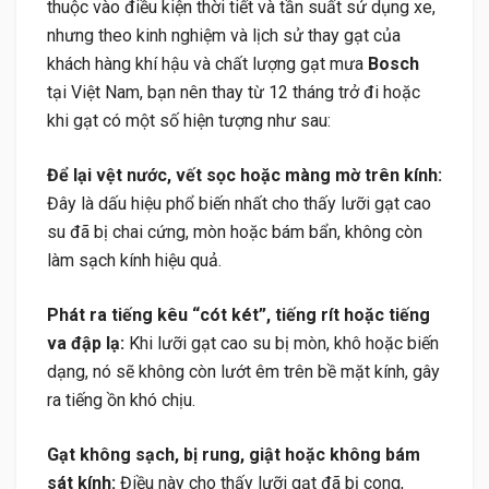
thuộc vào điều kiện thời tiết và tần suất sử dụng xe,
nhưng theo kinh nghiệm và lịch sử thay gạt của
khách hàng khí hậu và chất lượng gạt mưa
Bosch
tại Việt Nam, bạn nên thay từ 12 tháng trở đi hoặc
khi gạt có một số hiện tượng như sau:
Để lại vệt nước, vết sọc hoặc màng mờ trên kính:
Đây là dấu hiệu phổ biến nhất cho thấy lưỡi gạt cao
su đã bị chai cứng, mòn hoặc bám bẩn, không còn
làm sạch kính hiệu quả.
Phát ra tiếng kêu “cót két”, tiếng rít hoặc tiếng
va đập lạ:
Khi lưỡi gạt cao su bị mòn, khô hoặc biến
dạng, nó sẽ không còn lướt êm trên bề mặt kính, gây
ra tiếng ồn khó chịu.
Gạt không sạch, bị rung, giật hoặc không bám
sát kính:
Điều này cho thấy lưỡi gạt đã bị cong,