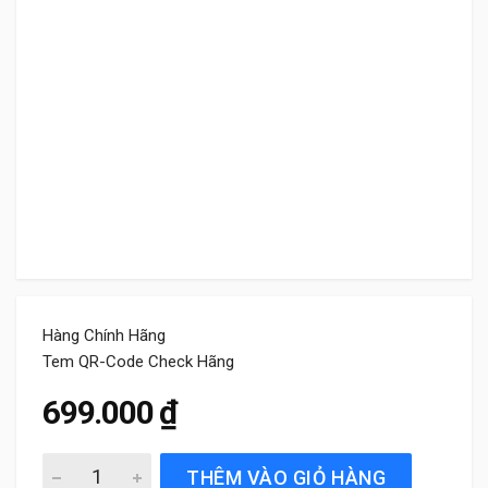
Hàng Chính Hãng
Tem QR-Code Check Hãng
699.000
₫
Gạt Mưa Xe Honda Accord (2008 đến 2025) Bosch AeroTw
THÊM VÀO GIỎ HÀNG