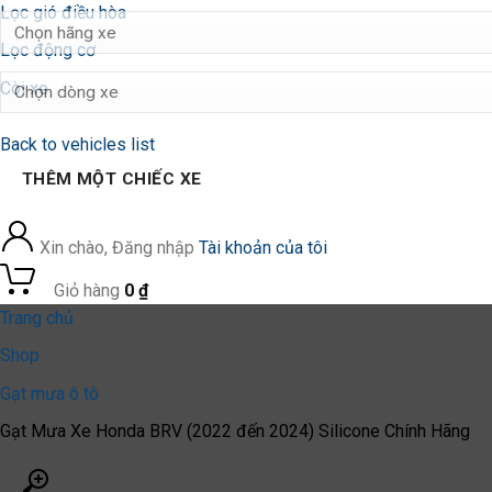
Lọc gió điều hòa
Lọc động cơ
Còi xe
Back to vehicles list
THÊM MỘT CHIẾC XE
Xin chào, Đăng nhập
Tài khoản của tôi
0
Giỏ hàng
0
₫
Trang chủ
Shop
Gạt mưa ô tô
Gạt Mưa Xe Honda BRV (2022 đến 2024) Silicone Chính Hãng