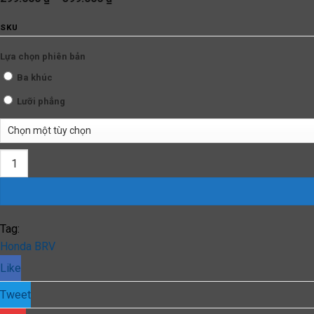
giá:
từ
SKU
299.000 ₫
đến
399.000 ₫
Lựa chọn phiên bản
Ba khúc
Lưỡi phẳng
Gạt Mưa Xe Honda BRV (2022 đến 2024) Silicone Chính Hãng quan
Tag:
Honda BRV
Like
Tweet