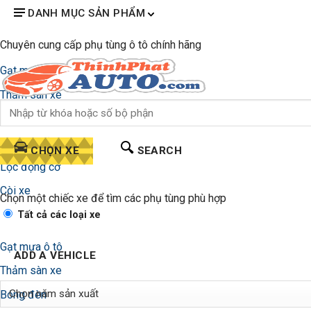
DANH MỤC SẢN PHẨM
Chuyên cung cấp phụ tùng ô tô chính hãng
Gạt mưa ô tô
Thảm sàn xe
Bóng đèn
Lọc gió điều hòa
CHỌN XE
SEARCH
Lọc động cơ
Còi xe
Chọn một chiếc xe để tìm các phụ tùng phù hợp
Tất cả các loại xe
Gạt mưa ô tô
ADD A VEHICLE
Thảm sàn xe
Bóng đèn