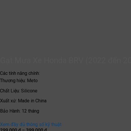
Gạt Mưa Xe Honda BRV (2022 đến 202
Các tính năng chính:
Thương hiệu
:
Meto
Chất Liệu
:
Silicone
Xuất xứ
:
Made in China
Bảo Hành
:
12 tháng
Xem đầy đủ thông số kỹ thuật
Khoảng
299.000
₫
–
399.000
₫