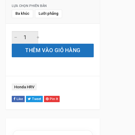
LỰA CHỌN PHIÊN BẢN
Ba khúc
Lưỡi phẳng
Gạt Mưa Xe Honda HRV (2015 đến 2024) Silicone Chính H
THÊM VÀO GIỎ HÀNG
Tag:
Honda HRV
Like
Tweet
Pin It