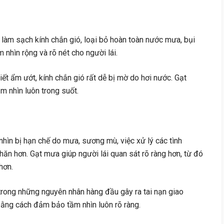
làm sạch kính chắn gió, loại bỏ hoàn toàn nước mưa, bụi
 nhìn rộng và rõ nét cho người lái.
tiết ẩm ướt, kính chắn gió rất dễ bị mờ do hơi nước. Gạt
m nhìn luôn trong suốt.
hìn bị hạn chế do mưa, sương mù, việc xử lý các tình
ăn hơn. Gạt mưa giúp người lái quan sát rõ ràng hơn, từ đó
hơn.
rong những nguyên nhân hàng đầu gây ra tai nạn giao
 bằng cách đảm bảo tầm nhìn luôn rõ ràng.