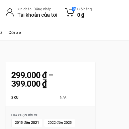
Xin chào, Đăng nhập
Giỏ hàng
0
Tài khoản của tôi
0
₫
ơ
Còi xe
299.000
₫
–
Khoảng giá: từ 299.000
399.000
₫
SKU
N/A
LỰA CHỌN ĐỜI XE
2015 đến 2021
2022 đến 2025