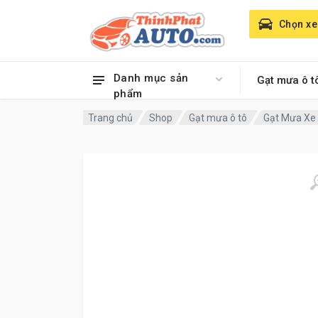
Chọn xe
Danh mục sản
Gạt mưa ô t
phẩm
Trang chủ
Shop
Gạt mưa ô tô
Gạt Mưa Xe 