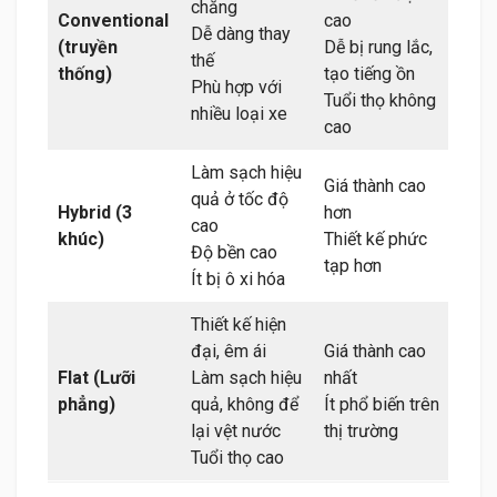
chăng
Conventional
cao
Dễ dàng thay
(truyền
Dễ bị rung lắc,
thế
thống)
tạo tiếng ồn
Phù hợp với
Tuổi thọ không
nhiều loại xe
cao
Làm sạch hiệu
Giá thành cao
quả ở tốc độ
Hybrid (3
hơn
cao
khúc)
Thiết kế phức
Độ bền cao
tạp hơn
Ít bị ô xi hóa
Thiết kế hiện
đại, êm ái
Giá thành cao
Flat (Lưỡi
Làm sạch hiệu
nhất
phẳng)
quả, không để
Ít phổ biến trên
lại vệt nước
thị trường
Tuổi thọ cao