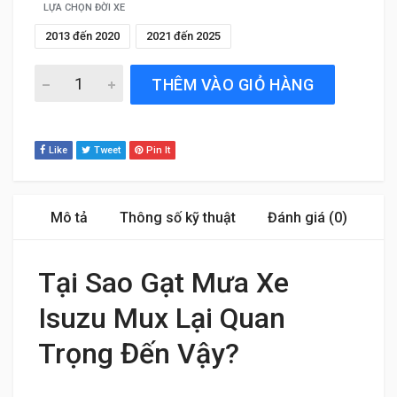
LỰA CHỌN ĐỜI XE
2013 đến 2020
2021 đến 2025
Gạt Mưa Xe Isuzu Mux (2013 đến 2024) Silicone Chính Hã
THÊM VÀO GIỎ HÀNG
Like
Tweet
Pin It
Mô tả
Thông số kỹ thuật
Đánh giá (0)
Tại Sao Gạt Mưa Xe
Isuzu Mux Lại Quan
Trọng Đến Vậy?