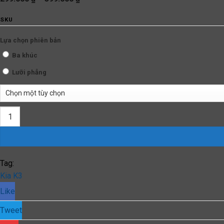
giá:
từ
SKU
299.000 ₫
đến
399.000 ₫
Lựa chọn phiên bản
Ba khúc
Lưỡi phẳng
Gạt Mưa Xe Kia K3 (2013 đến 2024) Silicone Chính Hãng quantity
Tag:
Kia K3
Like
Tweet