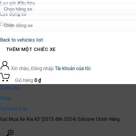
Lọc gió điều hòa
Lọc động cơ
Còi xe
Back to vehicles list
THÊM MỘT CHIẾC XE
Xin chào, Đăng nhập
Tài khoản của tôi
0
Giỏ hàng
0
₫
Trang chủ
Shop
Gạt mưa ô tô
Gạt Mưa Xe Kia K3 (2013 đến 2024) Silicone Chính Hãng