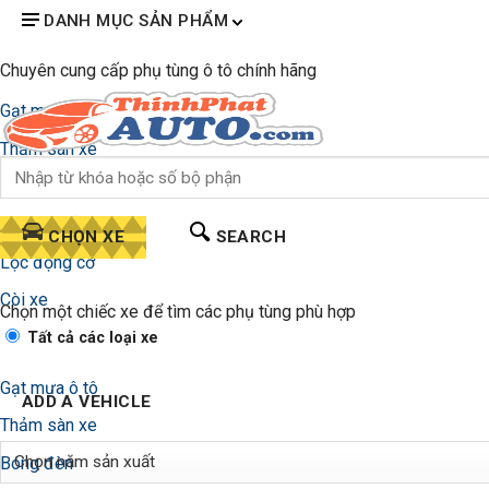
DANH MỤC SẢN PHẨM
Chuyên cung cấp phụ tùng ô tô chính hãng
Gạt mưa ô tô
Thảm sàn xe
Bóng đèn
Lọc gió điều hòa
CHỌN XE
SEARCH
Lọc động cơ
Còi xe
Chọn một chiếc xe để tìm các phụ tùng phù hợp
Tất cả các loại xe
Gạt mưa ô tô
ADD A VEHICLE
Thảm sàn xe
Bóng đèn