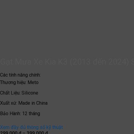
Gạt Mưa Xe Kia K3 (2013 đến 2024) S
Các tính năng chính:
Thương hiệu
:
Meto
Chất Liệu
:
Silicone
Xuất xứ
:
Made in China
Bảo Hành
:
12 tháng
Xem đầy đủ thông số kỹ thuật
Khoảng
299.000
₫
–
399.000
₫