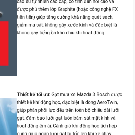
cao su tự nhiên cao cấp, có tính đàn hồi cao và
được phủ thêm lớp Graphite (hoặc công nghệ FX
tiên tiến) giúp tăng cường khả năng quét sạch,
giảm ma sát, không gây xước kính và đặc biệt là
không gây tiếng ồn khó chịu khi hoạt động.
Thiết kế tối ưu:
Gạt mưa xe Mazda 3 Bosch được
thiết kế khí động học, đặc biệt là dòng AeroTwin,
giúp phân phối lực đều trên toàn bộ chiều dài lưỡi
gạt, đảm bảo lưỡi gạt luôn bám sát mặt kính và
hoạt động êm ái. Cánh gió khí động học tích hợp
cũng giúp ngăn lưỡi gạt bị tốc lên khi xe chạy