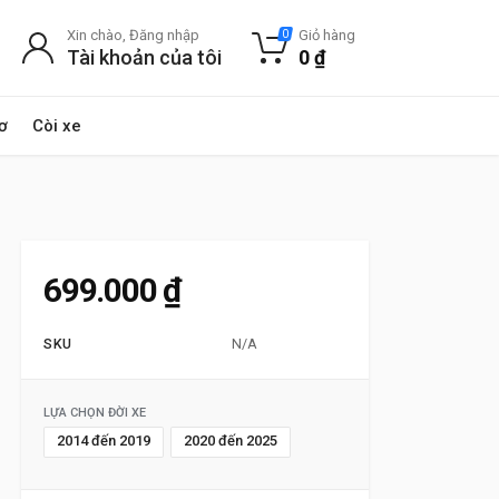
Xin chào, Đăng nhập
Giỏ hàng
0
Tài khoản của tôi
0
₫
ơ
Còi xe
699.000
₫
SKU
N/A
LỰA CHỌN ĐỜI XE
2014 đến 2019
2020 đến 2025