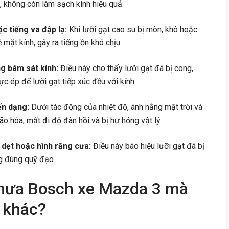
 không còn làm sạch kính hiệu quả.
ặc tiếng va đập lạ:
Khi lưỡi gạt cao su bị mòn, khô hoặc
mặt kính, gây ra tiếng ồn khó chịu.
ng bám sát kính:
Điều này cho thấy lưỡi gạt đã bị cong,
ực ép để lưỡi gạt tiếp xúc đều với kính.
ến dạng:
Dưới tác động của nhiệt độ, ánh nắng mặt trời và
ão hóa, mất đi độ đàn hồi và bị hư hỏng vật lý.
 dẹt hoặc hình răng cưa:
Điều này báo hiệu lưỡi gạt đã bị
g đúng quỹ đạo.
 mưa Bosch xe Mazda 3 mà
 khác?