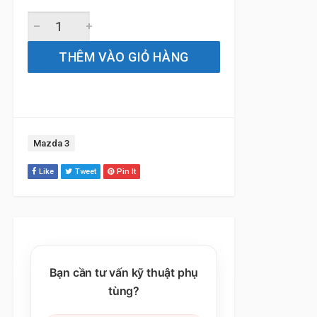
Gạt Mưa Xe Mazda 3 (2014 đến 2025) Bosch AeroTwin Ch
THÊM VÀO GIỎ HÀNG
Tag:
Mazda 3
Like
Tweet
Pin It
Bạn cần tư vấn kỹ thuật phụ
tùng?