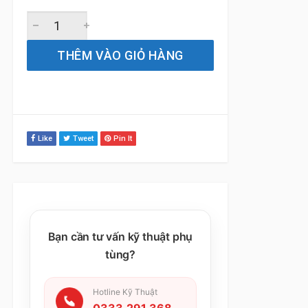
Gạt Mưa Xe Kia Morning (2010 đến 2025) Bosch AeroTwin
THÊM VÀO GIỎ HÀNG
Like
Tweet
Pin It
Bạn cần tư vấn kỹ thuật phụ
tùng?
Hotline Kỹ Thuật