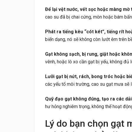
Để lại vệt nước, vết sọc hoặc màng mờ t
cao su đã bị chai cứng, mòn hoặc bám bẩn,
Phát ra tiếng kêu “cót két”, tiếng rít ho
biến dạng, nó sẽ không còn lướt êm trên bề 
Gạt không sạch, bị rung, giật hoặc khô
vênh, hoặc lò xo cần gạt bị yếu, không đủ l
Lưỡi gạt bị nứt, rách, bong tróc hoặc bi
các yếu tố môi trường, cao su gạt mưa sẽ l
Quỹ đạo gạt không đúng, tạo ra các dải
hư hỏng nghiêm trọng, không thể hoạt độn
Lý do bạn chọn gạt 