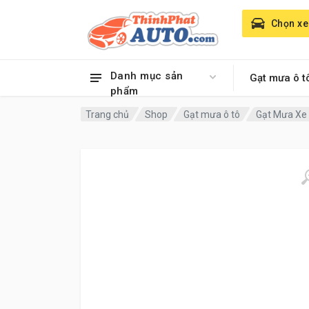
Chọn xe
Danh mục sản
Gạt mưa ô t
phẩm
Trang chủ
Shop
Gạt mưa ô tô
Gạt Mưa Xe 