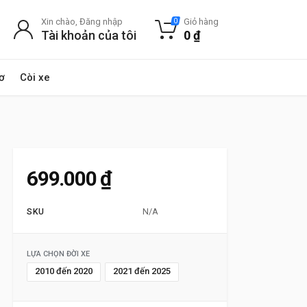
Xin chào, Đăng nhập
Giỏ hàng
0
Tài khoản của tôi
0
₫
ơ
Còi xe
699.000
₫
SKU
N/A
LỰA CHỌN ĐỜI XE
2010 đến 2020
2021 đến 2025