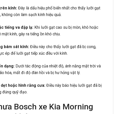
rên kính:
Đây là dấu hiệu phổ biến nhất cho thấy lưỡi gạt
 không còn làm sạch kính hiệu quả.
ặc tiếng va đập lạ:
Khi lưỡi gạt cao su bị mòn, khô hoặc
mặt kính, gây ra tiếng ồn khó chịu.
ng bám sát kính:
Điều này cho thấy lưỡi gạt đã bị cong,
ực ép để lưỡi gạt tiếp xúc đều với kính.
ến dạng:
Dưới tác động của nhiệt độ, ánh nắng mặt trời và
ão hóa, mất đi độ đàn hồi và bị hư hỏng vật lý.
 dẹt hoặc hình răng cưa:
Điều này báo hiệu lưỡi gạt đã bị
g đúng quỹ đạo.
mưa Bosch xe Kia Morning