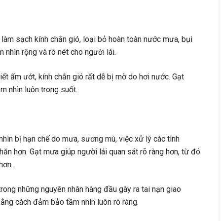
làm sạch kính chắn gió, loại bỏ hoàn toàn nước mưa, bụi
 nhìn rộng và rõ nét cho người lái.
tiết ẩm ướt, kính chắn gió rất dễ bị mờ do hơi nước. Gạt
m nhìn luôn trong suốt.
hìn bị hạn chế do mưa, sương mù, việc xử lý các tình
ăn hơn. Gạt mưa giúp người lái quan sát rõ ràng hơn, từ đó
hơn.
rong những nguyên nhân hàng đầu gây ra tai nạn giao
 bằng cách đảm bảo tầm nhìn luôn rõ ràng.