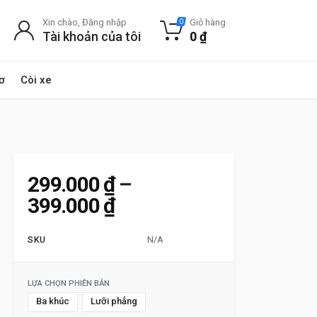
Xin chào, Đăng nhập
Giỏ hàng
0
Tài khoản của tôi
0
₫
ơ
Còi xe
299.000
₫
–
Khoảng giá: từ 299.000
399.000
₫
SKU
N/A
LỰA CHỌN PHIÊN BẢN
Ba khúc
Lưỡi phẳng