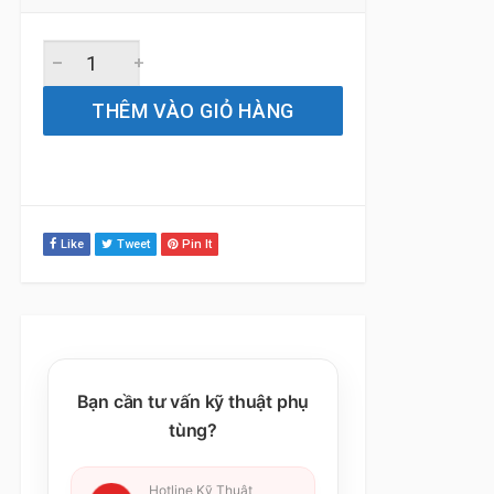
Gạt Mưa Xe Kia Sonet (2021 đến 2024) Silicone Chính Hãn
THÊM VÀO GIỎ HÀNG
Like
Tweet
Pin It
Bạn cần tư vấn kỹ thuật phụ
tùng?
Hotline Kỹ Thuật