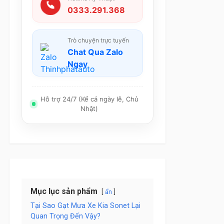
0333.291.368
Trò chuyện trực tuyến
Chat Qua Zalo
Ngay
Hỗ trợ 24/7 (Kể cả ngày lễ, Chủ
Nhật)
Mục lục sản phẩm
ẩn
Tại Sao Gạt Mưa Xe Kia Sonet Lại
Quan Trọng Đến Vậy?