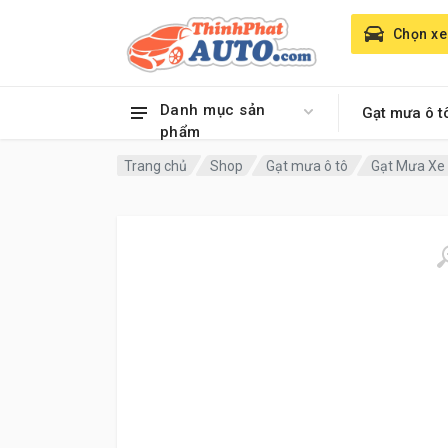
Chọn xe
Danh mục sản
Gạt mưa ô t
phẩm
Trang chủ
Shop
Gạt mưa ô tô
Gạt Mưa Xe 