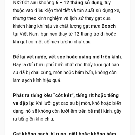
NX200t sau khoảng
6 – 12 tháng sử dụng
, tùy
thuộc vào điều kiện thời tiết và tần suất sử dụng xe,
nhưng theo kinh nghiệm và lịch sử thay gạt của
khách hàng khí hậu và chất lượng gạt mưa
Bosch
tại Việt Nam, bạn nên thay từ 12 tháng trở đi hoặc
khi gạt có một số hiện tượng như sau:
Để lại vệt nước, vết sọc hoặc màng mờ trên kính:
Đây là dấu hiệu phổ biến nhất cho thấy lưỡi gạt cao
su đã bị chai cứng, mòn hoặc bám bẩn, không còn
làm sạch kính hiệu quả.
Phát ra tiếng kêu “cót két”, tiếng rít hoặc tiếng
va đập lạ:
Khi lưỡi gạt cao su bị mòn, khô hoặc biến
dạng, nó sẽ không còn lướt êm trên bề mặt kính, gây
ra tiếng ồn khó chịu.
Gạt không sạch, bị rung, giật hoặc không bám