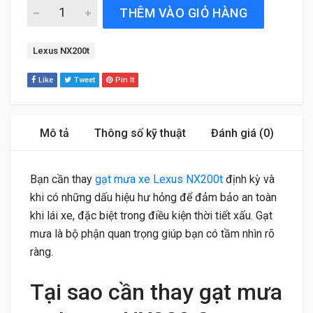
Gạt Mưa Xe Lexus NX200t (2014 đến 2021) Bosch AeroTw
THÊM VÀO GIỎ HÀNG
Tag:
Lexus NX200t
Like
Tweet
Pin It
Mô tả
Thông số kỹ thuật
Đánh giá (0)
Bạn cần thay
gạt mưa xe Lexus NX200t
định kỳ và
khi có những dấu hiệu hư hỏng để đảm bảo an toàn
khi lái xe, đặc biệt trong điều kiện thời tiết xấu. Gạt
mưa là bộ phận quan trọng giúp bạn có tầm nhìn rõ
ràng.
Tại sao cần thay gạt mưa