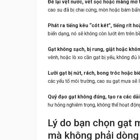
Để lại vệt nước, vết sọc hoặc màng mờ t
cao su đã bị chai cứng, mòn hoặc bám bẩn,
Phát ra tiếng kêu “cót két”, tiếng rít ho
biến dạng, nó sẽ không còn lướt êm trên bề 
Gạt không sạch, bị rung, giật hoặc khô
vênh, hoặc lò xo cần gạt bị yếu, không đủ l
Lưỡi gạt bị nứt, rách, bong tróc hoặc bi
các yếu tố môi trường, cao su gạt mưa sẽ l
Quỹ đạo gạt không đúng, tạo ra các dải
hư hỏng nghiêm trọng, không thể hoạt độn
Lý do bạn chọn gạt
mà không phải dòng