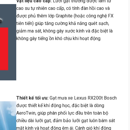
Vật liệu cao cấp:
Lưỡi gạt thường được làm từ
cao su tự nhiên cao cấp, có tính đàn hồi cao và
được phủ thêm lớp Graphite (hoặc công nghệ FX
tiên tiến) giúp tăng cường khả năng quét sạch,
giảm ma sát, không gây xước kính và đặc biệt là
không gây tiếng ồn khó chịu khi hoạt động.
Thiết kế tối ưu:
Gạt mưa xe Lexus RX200t Bosch
được thiết kế khí động học, đặc biệt là dòng
AeroTwin, giúp phân phối lực đều trên toàn bộ
chiều dài lưỡi gạt, đảm bảo lưỡi gạt luôn bám sát
mặt kính và hoạt động êm ái. Cánh gió khí động