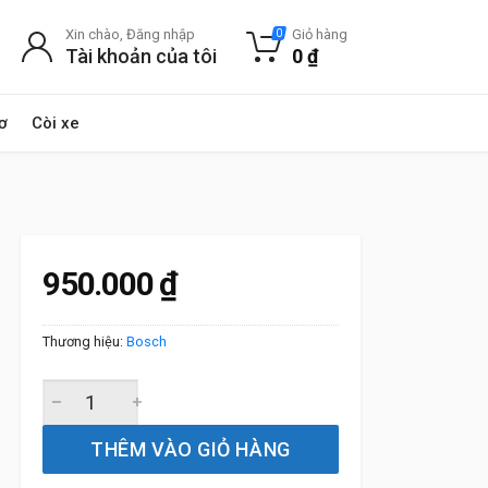
Xin chào, Đăng nhập
Giỏ hàng
0
Tài khoản của tôi
0
₫
ơ
Còi xe
950.000
₫
Thương hiệu:
Bosch
Gạt Mưa Xe Lexus RX200t (2015 đến 2017) Bosch AeroTw
THÊM VÀO GIỎ HÀNG