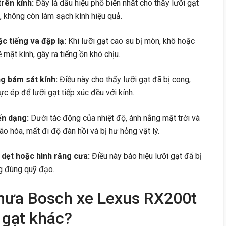
rên kính:
Đây là dấu hiệu phổ biến nhất cho thấy lưỡi gạt
 không còn làm sạch kính hiệu quả.
ặc tiếng va đập lạ:
Khi lưỡi gạt cao su bị mòn, khô hoặc
mặt kính, gây ra tiếng ồn khó chịu.
ng bám sát kính:
Điều này cho thấy lưỡi gạt đã bị cong,
ực ép để lưỡi gạt tiếp xúc đều với kính.
ến dạng:
Dưới tác động của nhiệt độ, ánh nắng mặt trời và
ão hóa, mất đi độ đàn hồi và bị hư hỏng vật lý.
 dẹt hoặc hình răng cưa:
Điều này báo hiệu lưỡi gạt đã bị
g đúng quỹ đạo.
 mưa Bosch xe Lexus RX200t
 gạt khác?