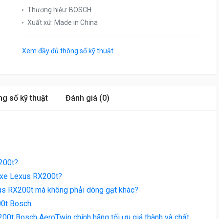
Thương hiệu
:
BOSCH
Xuất xứ
:
Made in China
Xem đầy đủ thông số kỹ thuật
g số kỹ thuật
Đánh giá (0)
200t?
a xe Lexus RX200t?
us RX200t mà không phải dòng gạt khác?
00t Bosch
0t Bosch AeroTwin chính hãng tối ưu giá thành và chất