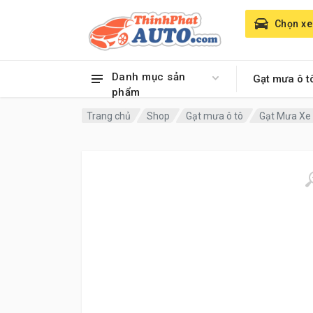
Chọn xe
Danh mục sản
Gạt mưa ô t
phẩm
Trang chủ
Shop
Gạt mưa ô tô
Gạt Mưa Xe 