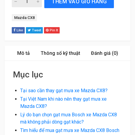
THÊM VÀO GIỎ HÀNG
Tag:
Mazda CX8
Like
Tweet
Pin It
Mô tả
Thông số kỹ thuật
Đánh giá (0)
Mục lục
Tại sao cần thay gạt mưa xe Mazda CX8?
Tại Việt Nam khi nào nên thay gạt mưa xe
Mazda CX8?
Lý do bạn chọn gạt mưa Bosch xe Mazda CX8
mà không phải dòng gạt khác?
Tìm hiểu để mua gạt mưa xe Mazda CX8 Bosch