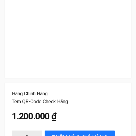
Hàng Chính Hãng
Tem QR-Code Check Hãng
1.200.000
₫
Gạt Mưa Xe Mazda CX8 (2019 đến 2025) Bosch AeroTwin 