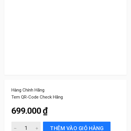
Hàng Chính Hãng
Tem QR-Code Check Hãng
699.000
₫
Gạt Mưa Xe Mazda CX9 (2007 đến 2015) Bosch AeroTwin 
THÊM VÀO GIỎ HÀNG