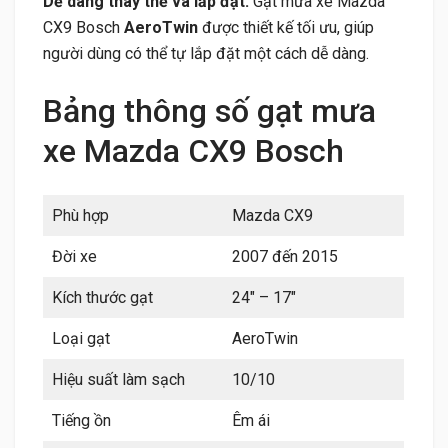
Dễ dàng thay thế và lắp đặt:
Gạt mưa xe Mazda
CX9 Bosch
AeroTwin
được thiết kế tối ưu, giúp
người dùng có thể tự lắp đặt một cách dễ dàng.
Bảng thông số gạt mưa
xe Mazda CX9 Bosch
Phù hợp
Mazda CX9
Đời xe
2007 đến 2015
Kích thước gạt
24″ – 17″
Loại gạt
AeroTwin
Hiệu suất làm sạch
10/10
Tiếng ồn
Êm ái