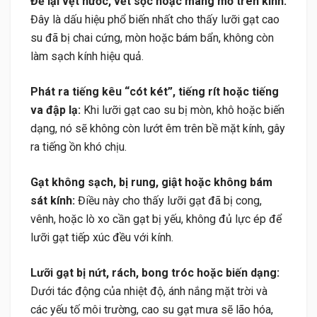
Để lại vệt nước, vết sọc hoặc màng mờ trên kính:
Đây là dấu hiệu phổ biến nhất cho thấy lưỡi gạt cao
su đã bị chai cứng, mòn hoặc bám bẩn, không còn
làm sạch kính hiệu quả.
Phát ra tiếng kêu “cót két”, tiếng rít hoặc tiếng
va đập lạ:
Khi lưỡi gạt cao su bị mòn, khô hoặc biến
dạng, nó sẽ không còn lướt êm trên bề mặt kính, gây
ra tiếng ồn khó chịu.
Gạt không sạch, bị rung, giật hoặc không bám
sát kính:
Điều này cho thấy lưỡi gạt đã bị cong,
vênh, hoặc lò xo cần gạt bị yếu, không đủ lực ép để
lưỡi gạt tiếp xúc đều với kính.
Lưỡi gạt bị nứt, rách, bong tróc hoặc biến dạng:
Dưới tác động của nhiệt độ, ánh nắng mặt trời và
các yếu tố môi trường, cao su gạt mưa sẽ lão hóa,