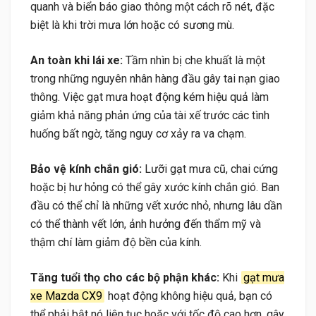
quanh và biển báo giao thông một cách rõ nét, đặc
biệt là khi trời mưa lớn hoặc có sương mù.
An toàn khi lái xe:
Tầm nhìn bị che khuất là một
trong những nguyên nhân hàng đầu gây tai nạn giao
thông. Việc gạt mưa hoạt động kém hiệu quả làm
giảm khả năng phản ứng của tài xế trước các tình
huống bất ngờ, tăng nguy cơ xảy ra va chạm.
Bảo vệ kính chắn gió:
Lưỡi gạt mưa cũ, chai cứng
hoặc bị hư hỏng có thể gây xước kính chắn gió. Ban
đầu có thể chỉ là những vết xước nhỏ, nhưng lâu dần
có thể thành vết lớn, ảnh hưởng đến thẩm mỹ và
thậm chí làm giảm độ bền của kính.
Tăng tuổi thọ cho các bộ phận khác:
Khi
gạt mưa
xe Mazda CX9
hoạt động không hiệu quả, bạn có
thể phải bật nó liên tục hoặc với tốc độ cao hơn, gây