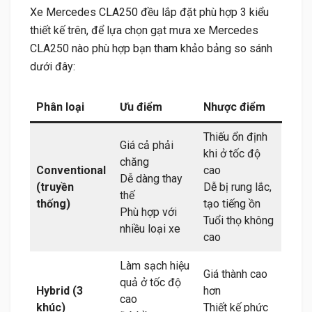
Xe Mercedes CLA250 đều lắp đặt phù hợp 3 kiểu
thiết kế trên, để lựa chọn gạt mưa xe Mercedes
CLA250 nào phù hợp bạn tham khảo bảng so sánh
dưới đây:
Phân loại
Ưu điểm
Nhược điểm
Thiếu ổn định
Giá cả phải
khi ở tốc độ
chăng
Conventional
cao
Dễ dàng thay
(truyền
Dễ bị rung lắc,
thế
thống)
tạo tiếng ồn
Phù hợp với
Tuổi thọ không
nhiều loại xe
cao
Làm sạch hiệu
Giá thành cao
quả ở tốc độ
Hybrid (3
hơn
cao
khúc)
Thiết kế phức