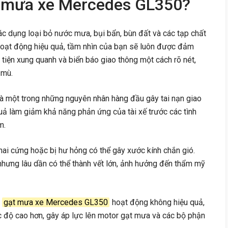
ạt mưa xe Mercedes GL350?
c dụng loại bỏ nước mưa, bụi bẩn, bùn đất và các tạp chất
hoạt động hiệu quả, tầm nhìn của bạn sẽ luôn được đảm
tiện xung quanh và biển báo giao thông một cách rõ nét,
 mù.
là một trong những nguyên nhân hàng đầu gây tai nạn giao
ả làm giảm khả năng phản ứng của tài xế trước các tình
m.
ai cứng hoặc bị hư hỏng có thể gây xước kính chắn gió.
 nhưng lâu dần có thể thành vết lớn, ảnh hưởng đến thẩm mỹ
i
gạt mưa xe Mercedes GL350
hoạt động không hiệu quả,
ốc độ cao hơn, gây áp lực lên motor gạt mưa và các bộ phận