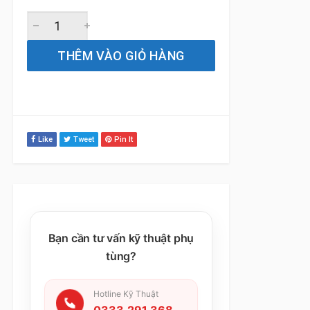
Gạt Mưa Xe Mercedes GL350 (2006-2015) Bosch AeroTwin
THÊM VÀO GIỎ HÀNG
Like
Tweet
Pin It
Bạn cần tư vấn kỹ thuật phụ
tùng?
Hotline Kỹ Thuật