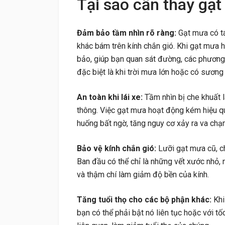
Tại sao cần thay g
Đảm bảo tầm nhìn rõ ràng:
Gạt mưa có tá
khác bám trên kính chắn gió. Khi gạt mưa 
bảo, giúp bạn quan sát đường, các phương 
đặc biệt là khi trời mưa lớn hoặc có sương
An toàn khi lái xe:
Tầm nhìn bị che khuất 
thông. Việc gạt mưa hoạt động kém hiệu qu
huống bất ngờ, tăng nguy cơ xảy ra va chạ
Bảo vệ kính chắn gió:
Lưỡi gạt mưa cũ, ch
Ban đầu có thể chỉ là những vết xước nhỏ,
và thậm chí làm giảm độ bền của kính.
Tăng tuổi thọ cho các bộ phận khác:
Kh
bạn có thể phải bật nó liên tục hoặc với t