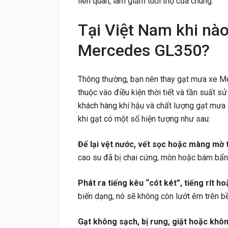
liên quan, làm giảm tuổi thọ của chúng.
Tại Việt Nam khi nà
Mercedes GL350?
Thông thường, bạn nên thay gạt mưa xe 
thuộc vào điều kiện thời tiết và tần suất s
khách hàng khí hậu và chất lượng gạt mưa
khi gạt có một số hiện tượng như sau:
Để lại vệt nước, vết sọc hoặc màng mờ t
cao su đã bị chai cứng, mòn hoặc bám bẩn,
Phát ra tiếng kêu “cót két”, tiếng rít ho
biến dạng, nó sẽ không còn lướt êm trên bề 
Gạt không sạch, bị rung, giật hoặc khô