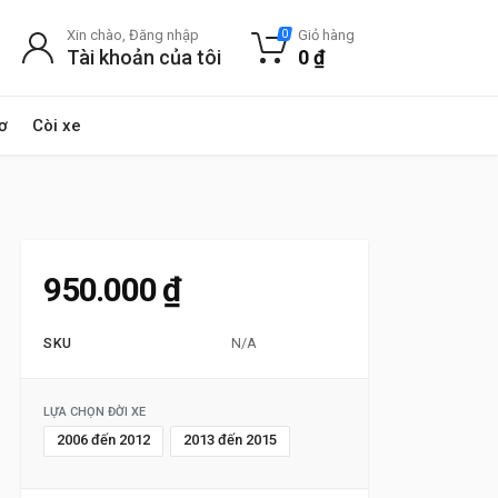
Xin chào, Đăng nhập
Giỏ hàng
0
Tài khoản của tôi
0
₫
ơ
Còi xe
950.000
₫
SKU
N/A
LỰA CHỌN ĐỜI XE
2006 đến 2012
2013 đến 2015