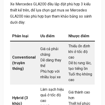
Xe Mercedes GLA200 đều lắp đặt phù hợp 3 kiểu
thiết kế trên, để lựa chọn gạt mưa xe Mercedes
GLA200 nào phù hợp bạn tham khảo bảng so sánh
dưới đây:
Phân loại
Ưu điểm
Nhược điểm
Thiếu ổn định
Giá cả phải
khi ở tốc độ
chăng
Conventional
cao
Dễ dàng thay
(truyền
Dễ bị rung lắc,
thế
thống)
tạo tiếng ồn
Phù hợp với
Tuổi thọ không
nhiều loại xe
cao
Làm sạch hiệu
Giá thành cao
quả ở tốc độ
Hybrid (3
hơn
cao
khúc)
Thiết kế phức