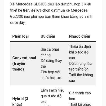
Xe Mercedes GLC300 đều lắp đặt phù hợp 3 kiểu
thiết kế trên, để lựa chọn gạt mưa xe Mercedes
GLC300 nào phù hợp bạn tham khảo bảng so sánh
dưới đây:
Phân loại
Ưu điểm
Nhược điểm
Thiếu ổn định
Giá cả phải
khi ở tốc độ
chăng
Conventional
cao
Dễ dàng thay
(truyền
Dễ bị rung lắc,
thế
thống)
tạo tiếng ồn
Phù hợp với
Tuổi thọ không
nhiều loại xe
cao
Làm sạch hiệu
Giá thành cao
quả ở tốc độ
Hybrid (3
hơn
cao
khúc)
Thiết kế phức