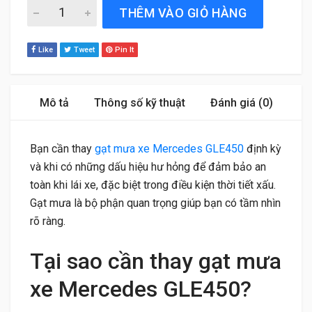
Gạt Mưa Xe Mercedes GLE450 (2019 đến 2025) Bosch Ae
THÊM VÀO GIỎ HÀNG
Like
Tweet
Pin It
Mô tả
Thông số kỹ thuật
Đánh giá (0)
Bạn cần thay
gạt mưa xe Mercedes GLE450
định kỳ
và khi có những dấu hiệu hư hỏng để đảm bảo an
toàn khi lái xe, đặc biệt trong điều kiện thời tiết xấu.
Gạt mưa là bộ phận quan trọng giúp bạn có tầm nhìn
rõ ràng.
Tại sao cần thay gạt mưa
xe Mercedes GLE450?