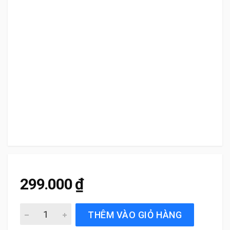
299.000
₫
Gạt Mưa Xe Mitsubishi Xpander (2018 đến 2025) Silicone
THÊM VÀO GIỎ HÀNG