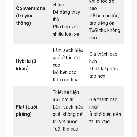
khi ở tốc độ
chăng
Conventional
cao
Dễ dàng thay
(truyền
Dễ bị rung lắc,
thế
thống)
tạo tiếng ồn
Phù hợp với
Tuổi thọ không
nhiều loại xe
cao
Làm sạch hiệu
Giá thành cao
quả ở tốc độ
Hybrid (3
hơn
cao
khúc)
Thiết kế phức
Độ bền cao
tạp hơn
Ít bị ô xi hóa
Thiết kế hiện
đại, êm ái
Giá thành cao
Flat (Lưỡi
Làm sạch hiệu
nhất
phẳng)
quả, không để
Ít phổ biến trên
lại vệt nước
thị trường
Tuổi thọ cao