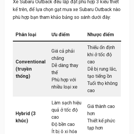
Xe Subaru Outback đều lắp đặt phù hợp 3 kiểu thiết
kế trên, để lựa chọn gạt mưa xe Subaru Outback nào
phù hợp bạn tham khảo bảng so sánh dưới đây:
Phân loại
Ưu điểm
Nhược điểm
Thiếu ổn định
Giá cả phải
khi ở tốc độ
chăng
Conventional
cao
Dễ dàng thay
(truyền
Dễ bị rung lắc,
thế
thống)
tạo tiếng ồn
Phù hợp với
Tuổi thọ không
nhiều loại xe
cao
Làm sạch hiệu
Giá thành cao
quả ở tốc độ
Hybrid (3
hơn
cao
khúc)
Thiết kế phức
Độ bền cao
tạp hơn
Ít bị ô xi hóa