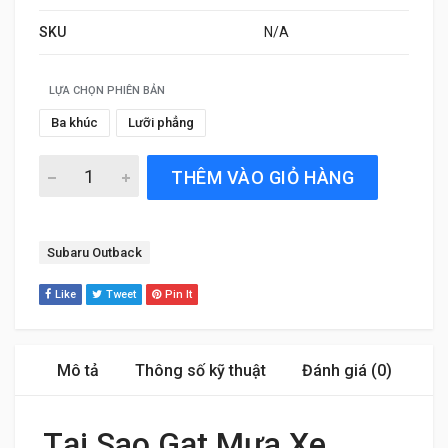
SKU
N/A
LỰA CHỌN PHIÊN BẢN
Ba khúc
Lưỡi phẳng
Gạt Mưa Xe Subaru Outback (2015 đến 2025) Silicone Chí
THÊM VÀO GIỎ HÀNG
Tag:
Subaru Outback
Like
Tweet
Pin It
Mô tả
Thông số kỹ thuật
Đánh giá (0)
Tại Sao Gạt Mưa Xe