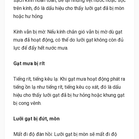
sạch kính hoàn toàn, để lại những vệt nước hoặc sọc
trên kính, đó là dấu hiệu cho thấy lưỡi gạt đã bị mòn
hoặc hư hỏng.
Kính vẫn bị mờ: Nếu kính chắn gió vẫn bị mờ dù gạt
mưa đã hoạt động, có thể do lưỡi gạt không còn đủ
lực để đẩy hết nước mưa.
Gạt mưa bị rít
Tiếng rít, tiếng kêu lạ: Khi gạt mưa hoạt động phát ra
tiếng ồn lạ như tiếng rít, tiếng kêu cọ xát, đó là dấu
hiệu cho thấy lưỡi gạt đã bị hư hỏng hoặc khung gạt
bị cong vênh.
Lưỡi gạt bị đứt, mòn
Mất đi độ đàn hồi: Lưỡi gạt bị mòn sẽ mất đi độ