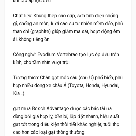
khí tạo áp lực đều.
Chất liệu: Khung thép cao cấp, sơn tĩnh điện chống
gỉ, chống ăn mòn; lưỡi cao su tự nhiên mềm dẻo, phủ
than chì (graphite) giúp giảm ma sát, hoạt động êm
ái, không tiếng ồn.
Công nghệ: Evodium Vertebrae tạo lực ép đều trên
kính, cho tầm nhìn vượt trội.
Tương thích: Chân gạt móc câu (chữ U) phổ biến, phù
hợp nhiều dòng xe châu Á (Toyota, Honda, Hyundai,
Kia…).
gạt mưa Bosch Advantage được các bác tài ưa
dùng bởi giá hợp lý, bền bỉ, lắp đặt nhanh, hiệu suất
gạt tốt trong điều kiện thời tiết khắc nghiệt, tuổi thọ
cao hơn các loại gạt thông thường.