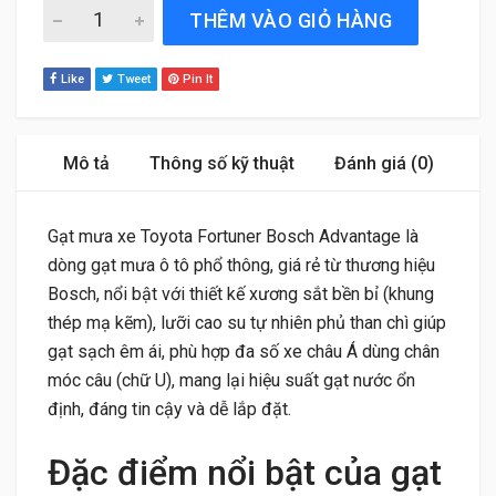
Gạt mưa xe Toyota Fortuner (2007 đến 2015) Bosch Adva
THÊM VÀO GIỎ HÀNG
Like
Tweet
Pin It
Mô tả
Thông số kỹ thuật
Đánh giá (0)
Gạt mưa xe Toyota Fortuner Bosch Advantage là
dòng gạt mưa ô tô phổ thông, giá rẻ từ thương hiệu
Bosch, nổi bật với thiết kế xương sắt bền bỉ (khung
thép mạ kẽm), lưỡi cao su tự nhiên phủ than chì giúp
gạt sạch êm ái, phù hợp đa số xe châu Á dùng chân
móc câu (chữ U), mang lại hiệu suất gạt nước ổn
định, đáng tin cậy và dễ lắp đặt.
Đặc điểm nổi bật của gạt