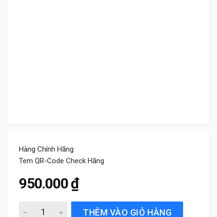
Hàng Chính Hãng
Tem QR-Code Check Hãng
950.000
₫
Gạt Mưa Xe Vinfast VF9 (2022 đến 2025) Bosch AeroTwin
THÊM VÀO GIỎ HÀNG