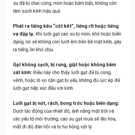
su đã bị chai cứng, mòn hoặc bám bẩn, không còn
làm sạch kính hiệu quả.
Phát ra tiếng kêu “cót két”, tiếng rít hoặc tiếng
va đập lạ:
Khi lưỡi gạt cao su bị mòn, khô hoặc biến
dạng, nó sẽ không còn lướt êm trên bề mặt kính, gây
ra tiếng ồn khó chịu.
Gạt không sạch, bị rung, giật hoặc không bám
sát kính:
Điều này cho thấy lưỡi gạt đã bị cong,
vênh, hoặc lò xo cần gạt bị yếu, không đủ lực ép để
lưỡi gạt tiếp xúc đều với kính.
Lưỡi gạt bị nứt, rách, bong tróc hoặc biến dạng:
Dưới tác động của nhiệt độ, ánh nắng mặt trời và
các yếu tố môi trường, cao su gạt mưa sẽ lão hóa,
mất đi độ đàn hồi và bị hư hỏng vật lý.