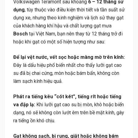
Volkswagen Teramont sau khoảng
6 – 12 tháng sử
dụng
, tùy thuộc vào điều kiện thời tiết và tần suất sử
dụng xe, nhưng theo kinh nghiệm và lịch sử thay gạt
của khách hàng khí hậu và chất lượng gạt mưa
Bosch
tại Việt Nam, bạn nên thay từ 12 tháng trở đi
hoặc khi gạt có một số hiện tượng như sau:
Để lại vệt nước, vết sọc hoặc màng mờ trên kính:
Đây là dấu hiệu phổ biến nhất cho thấy lưỡi gạt cao
su đã bị chai cứng, mòn hoặc bám bẩn, không còn
làm sạch kính hiệu quả.
Phát ra tiếng kêu “cót két”, tiếng rít hoặc tiếng
va đập lạ:
Khi lưỡi gạt cao su bị mòn, khô hoặc biến
dạng, nó sẽ không còn lướt êm trên bề mặt kính, gây
ra tiếng ồn khó chịu.
Gạt không sạch, bị rung, giật hoặc không bám