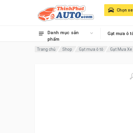
Chọn xe
Danh mục sản
Gạt mưa ô t
phẩm
Trang chủ
Shop
Gạt mưa ô tô
Gạt Mưa Xe 