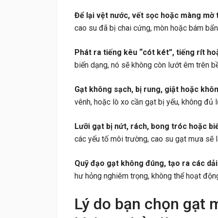
Để lại vệt nước, vết sọc hoặc màng mờ t
cao su đã bị chai cứng, mòn hoặc bám bẩn,
Phát ra tiếng kêu “cót két”, tiếng rít ho
biến dạng, nó sẽ không còn lướt êm trên bề 
Gạt không sạch, bị rung, giật hoặc khô
vênh, hoặc lò xo cần gạt bị yếu, không đủ l
Lưỡi gạt bị nứt, rách, bong tróc hoặc bi
các yếu tố môi trường, cao su gạt mưa sẽ l
Quỹ đạo gạt không đúng, tạo ra các dải
hư hỏng nghiêm trọng, không thể hoạt độn
Lý do bạn chọn gạt