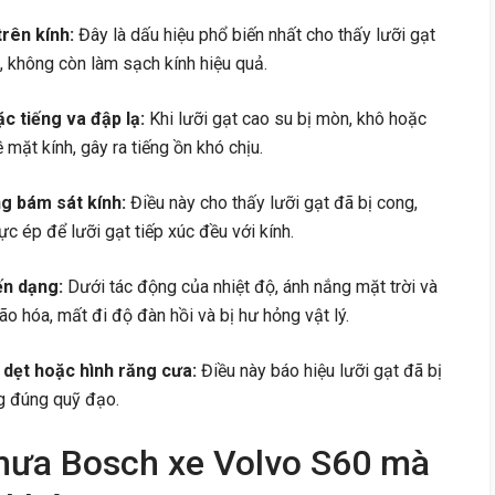
rên kính:
Đây là dấu hiệu phổ biến nhất cho thấy lưỡi gạt
 không còn làm sạch kính hiệu quả.
ặc tiếng va đập lạ:
Khi lưỡi gạt cao su bị mòn, khô hoặc
mặt kính, gây ra tiếng ồn khó chịu.
ng bám sát kính:
Điều này cho thấy lưỡi gạt đã bị cong,
ực ép để lưỡi gạt tiếp xúc đều với kính.
ến dạng:
Dưới tác động của nhiệt độ, ánh nắng mặt trời và
ão hóa, mất đi độ đàn hồi và bị hư hỏng vật lý.
 dẹt hoặc hình răng cưa:
Điều này báo hiệu lưỡi gạt đã bị
g đúng quỹ đạo.
 mưa Bosch xe Volvo S60 mà