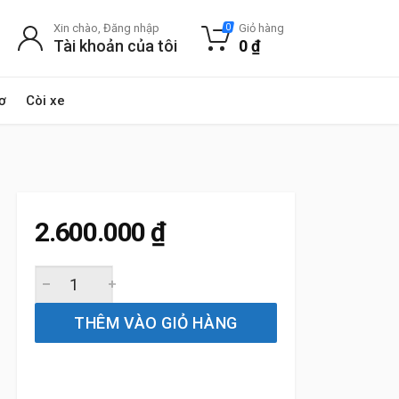
Xin chào, Đăng nhập
Giỏ hàng
0
Tài khoản của tôi
0
₫
ơ
Còi xe
2.600.000
₫
Gạt Mưa Xe Volvo S60 (2021 đến 2025) Bosch Aerotwin E
THÊM VÀO GIỎ HÀNG