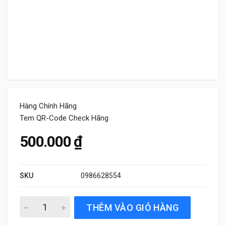
Hàng Chính Hãng
Tem QR-Code Check Hãng
500.000
₫
SKU
0986628554
Lọc gió điều hòa Bosch 0986628554 chính hãng quantity
THÊM VÀO GIỎ HÀNG