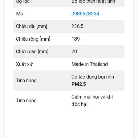
Bộ lọc
Bộ lọc than hoạt tính
Mã
0986628554
Chiều dài [mm]
236,5
Chiều rộng [mm]
189
Chiều cao [mm]
20
Xuất xứ
Made in Thailand
Có tác dụng bụi mịn
Tính năng
PM2.5
Giảm mùi hôi và khí
Tính năng
độc hại