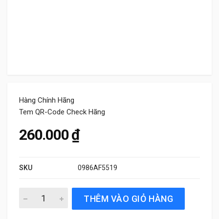
Hàng Chính Hãng
Tem QR-Code Check Hãng
260.000
₫
SKU
0986AF5519
Lọc gió điều hòa Bosch 0986AF5519 chính hãng quantity
THÊM VÀO GIỎ HÀNG