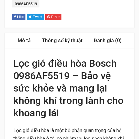
Tag:
0986AF5519
Like
Tweet
Pin It
Mô tả
Thông số kỹ thuật
Đánh giá (0)
Lọc gió điều hòa Bosch
0986AF5519 – Bảo vệ
sức khỏe và mang lại
không khí trong lành cho
khoang lái
Lọc gió điều hòa là một bộ phận quan trọng của hệ
thống điều hòa ô tô, có nhiệm vụ lọc sạch không khí