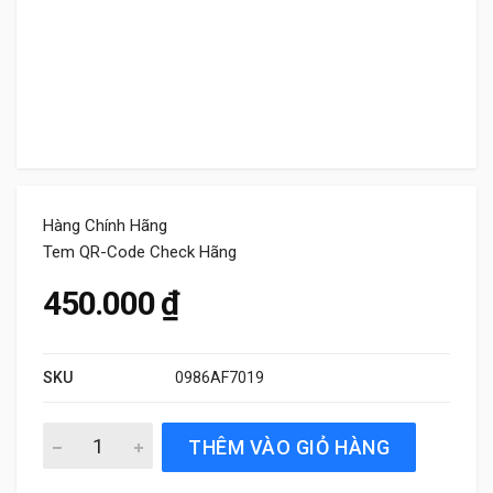
Hàng Chính Hãng
Tem QR-Code Check Hãng
450.000
₫
SKU
0986AF7019
Lọc gió điều hòa Bosch Aeristo Premium 0986AF7019 chí
THÊM VÀO GIỎ HÀNG