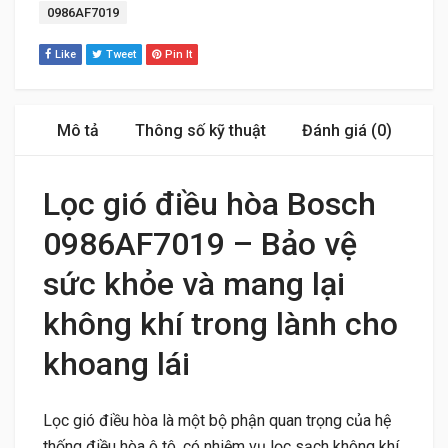
Tag:
0986AF7019
Like
Tweet
Pin It
Mô tả
Thông số kỹ thuật
Đánh giá (0)
Lọc gió điều hòa Bosch
0986AF7019 – Bảo vệ
sức khỏe và mang lại
không khí trong lành cho
khoang lái
Lọc gió điều hòa là một bộ phận quan trọng của hệ
thống điều hòa ô tô, có nhiệm vụ lọc sạch không khí