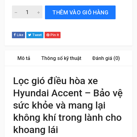
Lọc gió điều hòa xe Hyundai Accent 2010 đến 2025 Bosch
THÊM VÀO GIỎ HÀNG
Like
Tweet
Pin It
Mô tả
Thông số kỹ thuật
Đánh giá (0)
Lọc gió điều hòa xe
Hyundai Accent – Bảo vệ
sức khỏe và mang lại
không khí trong lành cho
khoang lái