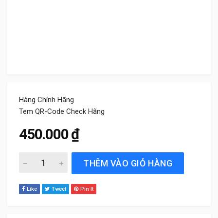
Hàng Chính Hãng
Tem QR-Code Check Hãng
450.000
₫
Lọc gió điều hòa xe Kia Cerato 2016 đến 2018 Bosch chín
THÊM VÀO GIỎ HÀNG
Like
Tweet
Pin It