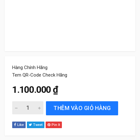
Hàng Chính Hãng
Tem QR-Code Check Hãng
1.100.000
₫
Lọc gió điều hòa xe Mercedes GLK300 2008 đến 2015 Bos
THÊM VÀO GIỎ HÀNG
Like
Tweet
Pin It