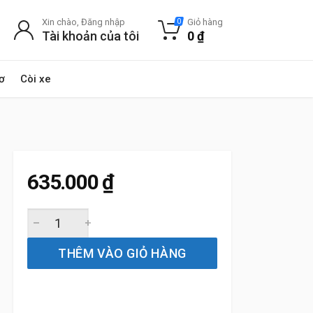
Xin chào, Đăng nhập
Giỏ hàng
0
Tài khoản của tôi
0
₫
ơ
Còi xe
635.000
₫
Lọc gió động cơ BMW X1 E48 (2009 đến 2015) Bosch quan
THÊM VÀO GIỎ HÀNG