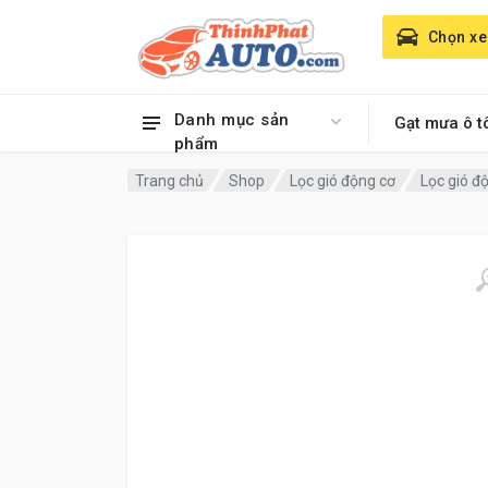
Chọn xe
Danh mục sản
Gạt mưa ô t
phẩm
Trang chủ
Shop
Lọc gió động cơ
Lọc gió đ