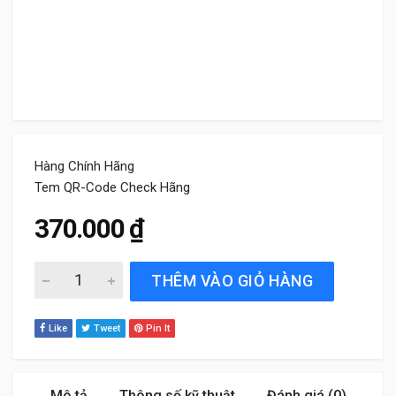
Hàng Chính Hãng
Tem QR-Code Check Hãng
370.000
₫
Lọc gió động cơ Ford Fiesta 1.0, 1.4, 1.5 (2012 đến 2018)
THÊM VÀO GIỎ HÀNG
Like
Tweet
Pin It
Mô tả
Thông số kỹ thuật
Đánh giá (0)