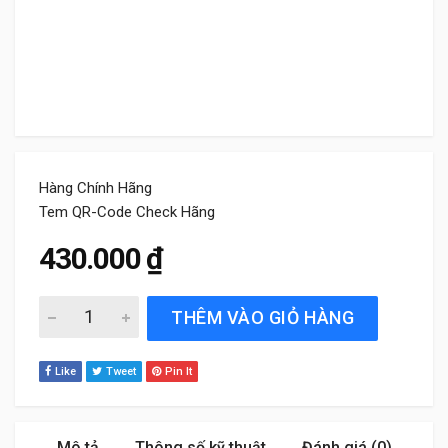
Hàng Chính Hãng
Tem QR-Code Check Hãng
430.000
₫
Lọc gió động cơ Mazda 2 1.5 (2015 đến 2018) Bosch quan
THÊM VÀO GIỎ HÀNG
Like
Tweet
Pin It
Mô tả
Thông số kỹ thuật
Đánh giá (0)