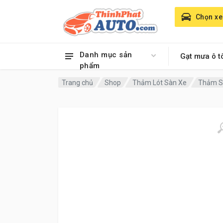
Chọn xe
Danh mục sản
Gạt mưa ô t
phẩm
Trang chủ
Shop
Thảm Lót Sàn Xe
Thảm Sà