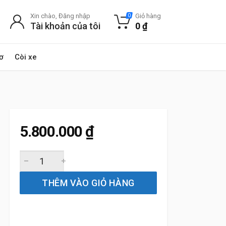
Xin chào, Đăng nhập
Giỏ hàng
0
Tài khoản của tôi
0
₫
ơ
Còi xe
5.800.000
₫
Thảm Sàn Xe Lexus RX200t (2015 đến 2017) Thương hiệu
THÊM VÀO GIỎ HÀNG