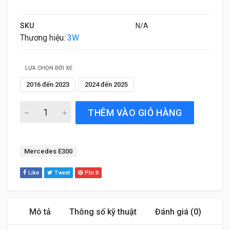
SKU
N/A
Thương hiệu:
3W
LỰA CHỌN ĐỜI XE
2016 đến 2023
2024 đến 2025
Thảm Sàn Xe Mercedes E300 (2016 đến 2026) Thương hi
THÊM VÀO GIỎ HÀNG
Tag:
Mercedes E300
Like
Tweet
Pin It
Mô tả
Thông số kỹ thuật
Đánh giá (0)