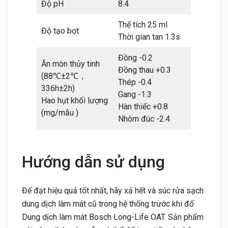
Độ pH
8.4
Thể tích 25 ml
Độ tạo bọt
Thời gian tan 1.3s
Đồng -0.2
Ăn mòn thủy tinh
Đồng thau +0.3
(88℃±2℃，
Thép -0.4
336h±2h)
Gang -1.3
Hao hụt khối lượng
Hàn thiếc +0.8
(mg/mẫu )
Nhôm đúc -2.4
Hướng dẫn sử dụng
Để đạt hiệu quả tốt nhất, hãy xả hết và súc rửa sạch
dung dịch làm mát cũ trong hệ thống trước khi đổ
Dung dịch làm mát Bosch Long-Life OAT. Sản phẩm