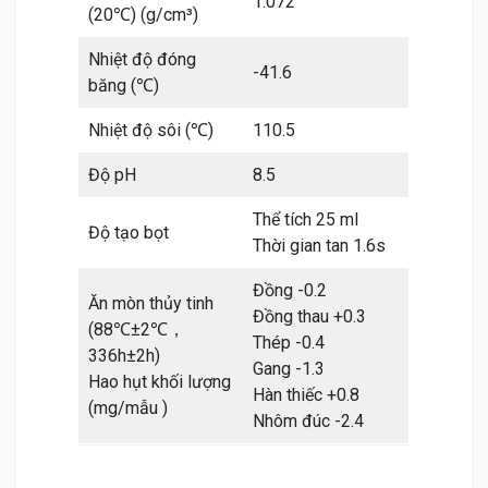
1.072
(20℃) (g/cm³)
Nhiệt độ đóng
-41.6
băng (℃)
Nhiệt độ sôi (℃)
110.5
Độ pH
8.5
Thể tích 25 ml
Độ tạo bọt
Thời gian tan 1.6s
Đồng -0.2
Ăn mòn thủy tinh
Đồng thau +0.3
(88℃±2℃，
Thép -0.4
336h±2h)
Gang -1.3
Hao hụt khối lượng
Hàn thiếc +0.8
(mg/mẫu )
Nhôm đúc -2.4