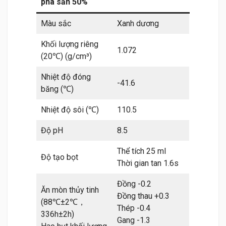
pha sẵn 50%
Màu sắc
Xanh dương
Khối lượng riêng
1.072
(20℃) (g/cm³)
Nhiệt độ đóng
-41.6
băng (℃)
Nhiệt độ sôi (℃)
110.5
Độ pH
8.5
Thể tích 25 ml
Độ tạo bọt
Thời gian tan 1.6s
Đồng -0.2
Ăn mòn thủy tinh
Đồng thau +0.3
(88℃±2℃，
Thép -0.4
336h±2h)
Gang -1.3