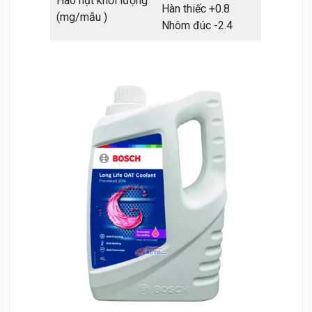
Hao hụt khối lượng
Hàn thiếc +0.8
(mg/mẫu )
Nhôm đúc -2.4