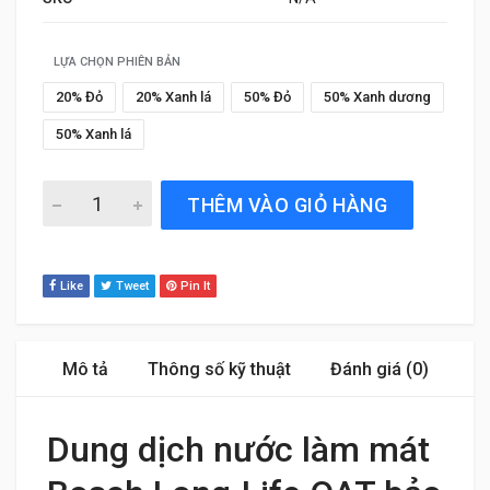
LỰA CHỌN PHIÊN BẢN
20% Đỏ
20% Xanh lá
50% Đỏ
50% Xanh dương
50% Xanh lá
Dung dịch nước làm mát Bosch Long-Life OAT quantity
THÊM VÀO GIỎ HÀNG
Like
Tweet
Pin It
Mô tả
Thông số kỹ thuật
Đánh giá (0)
Dung dịch nước làm mát