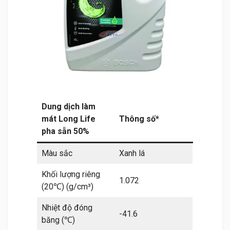
Dung dịch làm
mát Long Life
Thông số*
pha sẵn 50%
Màu sắc
Xanh lá
Khối lượng riêng
1.072
(20℃) (g/cm³)
Nhiệt độ đóng
-41.6
băng (℃)