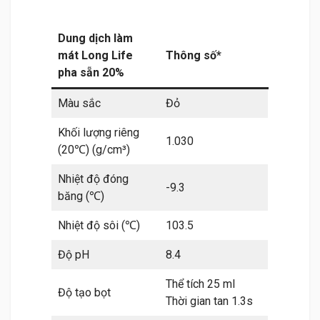
Dung dịch làm
mát Long Life
Thông số*
pha sẵn 20%
Màu sắc
Đỏ
Khối lượng riêng
1.030
(20℃) (g/cm³)
Nhiệt độ đóng
-9.3
băng (℃)
Nhiệt độ sôi (℃)
103.5
Độ pH
8.4
Thể tích 25 ml
Độ tạo bọt
Thời gian tan 1.3s