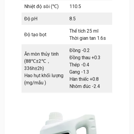
Nhiệt độ sôi (℃)
110.5
Độ pH
8.5
Thể tích 25 ml
Độ tạo bọt
Thời gian tan 1.6s
Đồng -0.2
Ăn mòn thủy tinh
Đồng thau +0.3
(88℃±2℃，
Thép -0.4
336h±2h)
Gang -1.3
Hao hụt khối lượng
Hàn thiếc +0.8
(mg/mẫu )
Nhôm đúc -2.4