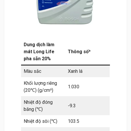
Dung dịch làm
mát Long Life
Thông số*
pha sẵn 20%
Màu sắc
Xanh lá
Khối lượng riêng
1.030
(20℃) (g/cm³)
Nhiệt độ đóng
-9.3
băng (℃)
Nhiệt độ sôi (℃)
103.5