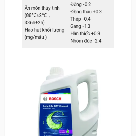
Đồng -0.2
Ăn mòn thủy tinh
Đồng thau +0.3
(88℃±2℃，
Thép -0.4
336h±2h)
Gang -1.3
Hao hụt khối lượng
Hàn thiếc +0.8
(mg/mẫu )
Nhôm đúc -2.4