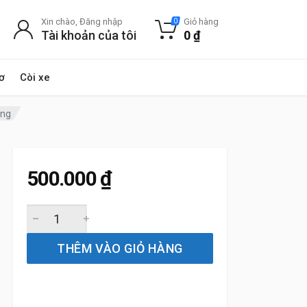
Xin chào, Đăng nhập
Giỏ hàng
0
Tài khoản của tôi
0
₫
ơ
Còi xe
ãng
500.000
₫
Gạt Mưa Sau Xe LandRover Range Rover Sport 2017 đến 2
THÊM VÀO GIỎ HÀNG