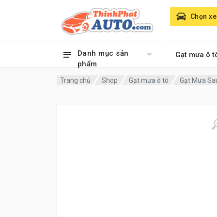
Chọn xe
Danh mục sản
Gạt mưa ô t
phẩm
Trang chủ
Shop
Gạt mưa ô tô
Gạt Mưa Sau