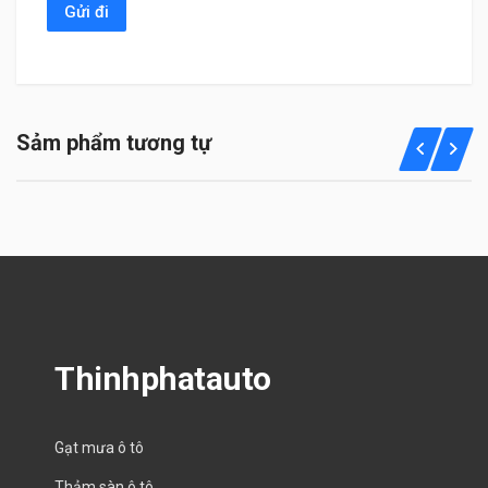
Sảm phẩm tương tự
Thinhphatauto
Gạt mưa ô tô
Thảm sàn ô tô