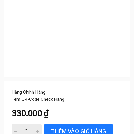
Hàng Chính Hãng
Tem QR-Code Check Hãng
330.000
₫
Gạt Mưa Sau Xe Mazda CX8 (2019 đến 2024) Bosch Rear 
THÊM VÀO GIỎ HÀNG