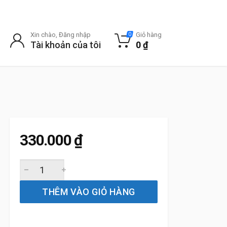
Xin chào, Đăng nhập
Giỏ hàng
0
Tài khoản của tôi
0
₫
330.000
₫
Gạt Mưa Sau Xe Mitsubishi Grandis Bosch Rear Chính Hãn
THÊM VÀO GIỎ HÀNG