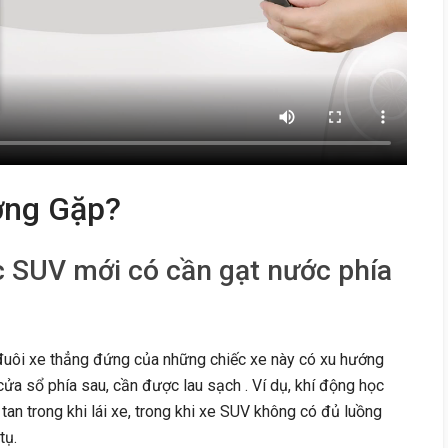
ờng Gặp?
c SUV mới có cần gạt nước phía
đuôi xe thẳng đứng của những chiếc xe này có xu hướng
cửa sổ phía sau, cần được lau sạch . Ví dụ, khí động học
an trong khi lái xe, trong khi xe SUV không có đủ luồng
tụ.